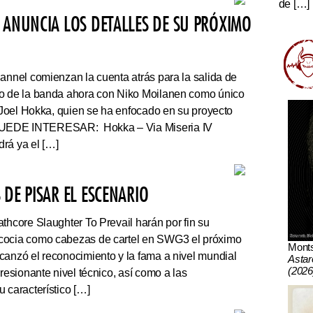
de […]
 ANUNCIA LOS DETALLES DE SU PRÓXIMO
nnel comienzan la cuenta atrás para la salida de
co de la banda ahora con Niko Moilanen como único
e Joel Hokka, quien se ha enfocado en su proyecto
UEDE INTERESAR: Hokka – Via Miseria IV
rá ya el […]
DE PISAR EL ESCENARIO
thcore Slaughter To Prevail harán por fin su
cocia como cabezas de cartel en SWG3 el próximo
Mont
canzó el reconocimiento y la fama a nivel mundial
Astar
(2026
presionante nivel técnico, así como a las
 característico […]