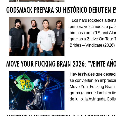
GODSMACK PREPARA SU HISTÓRICO DEBUT EN 
Los hard rockeros alterna
primera vez a nuestro país
himnos como “I Stand Alone
gracias a Z Live On Tou
Brides – Vindicate (2026) 
MOVE YOUR FUCKING BRAIN 2026: “VEINTE AÑO
Hay festivales que destac
se convierten en impresci
Move Your Fucking Brain 
grupo (aunque tambien tie
de julio, la Avinguda Coll