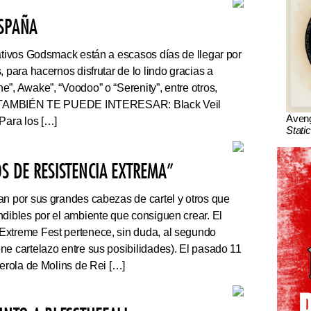
ESPAÑA
tivos Godsmack están a escasos días de llegar por
, para hacernos disfrutar de lo lindo gracias a
”, Awake”, “Voodoo” o “Serenity”, entre otros,
r. TAMBIÉN TE PUEDE INTERESAR: Black Veil
Aven
Para los […]
Stati
S DE RESISTENCIA EXTREMA”
an por sus grandes cabezas de cartel y otros que
ndibles por el ambiente que consiguen crear. El
Extreme Fest pertenece, sin duda, al segundo
ne cartelazo entre sus posibilidades). El pasado 11
serola de Molins de Rei […]