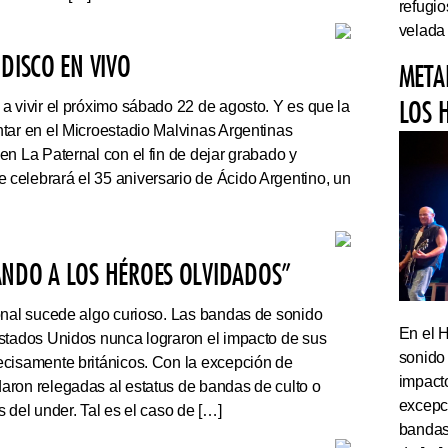
refugi
velada
DISCO EN VIVO
META
LOS 
a vivir el próximo sábado 22 de agosto. Y es que la
tar en el Microestadio Malvinas Argentinas
en La Paternal con el fin de dejar grabado y
celebrará el 35 aniversario de Ácido Argentino, un
ANDO A LOS HÉROES OLVIDADOS”
onal sucede algo curioso. Las bandas de sonido
En el 
stados Unidos nunca lograron el impacto de sus
sonido
cisamente británicos. Con la excepción de
impact
ron relegadas al estatus de bandas de culto o
excepc
 del under. Tal es el caso de […]
bandas 