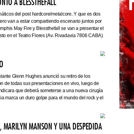
UNTO A BLESSTHEFALL
náticos del post hardcore/metalcore. Y que es dos
ro van a estar compartiendo escenario juntos por
mphis May Fire y Blessthefall se van a presentar el
sto en el Teatro Flores (Av. Rivadavia 7806 CABA)
VO
ntante Glenn Hughes anunció su retiro de los
ón de todas sus presentaciones en vivo, luego de
indicara que deberá someterse a una nueva cirugía
cia marca un duro golpe para el mundo del rock y el
N, MARILYN MANSON Y UNA DESPEDIDA