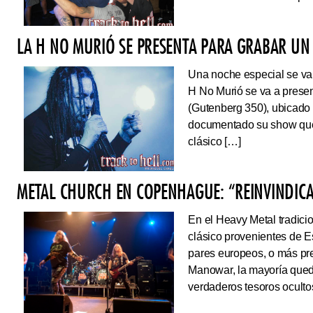
LA H NO MURIÓ SE PRESENTA PARA GRABAR UN 
Una noche especial se va 
H No Murió se va a presen
(Gutenberg 350), ubicado 
documentado su show que 
clásico […]
METAL CHURCH EN COPENHAGUE: “REINVINDIC
En el Heavy Metal tradici
clásico provenientes de E
pares europeos, o más pre
Manowar, la mayoría queda
verdaderos tesoros ocultos