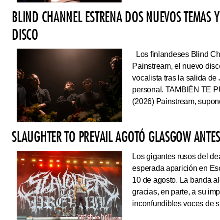
BLIND CHANNEL ESTRENA DOS NUEVOS TEMAS Y
DISCO
Los finlandeses Blind Cha
Painstream, el nuevo dis
vocalista tras la salida d
personal. TAMBIÉN TE P
(2026) Painstream, supond
SLAUGHTER TO PREVAIL AGOTÓ GLASGOW ANTES 
Los gigantes rusos del dea
esperada aparición en Es
10 de agosto. La banda al
gracias, en parte, a su im
inconfundibles voces de su