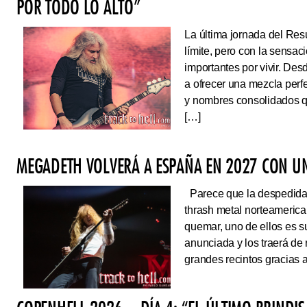
POR TODO LO ALTO”
La última jornada del Resu
límite, pero con la sens
importantes por vivir. Des
a ofrecer una mezcla perf
y nombres consolidados q
[…]
MEGADETH VOLVERÁ A ESPAÑA EN 2027 CON UN
Parece que la despedida d
thrash metal norteameric
quemar, uno de ellos es s
anunciada y los traerá de
grandes recintos gracias 