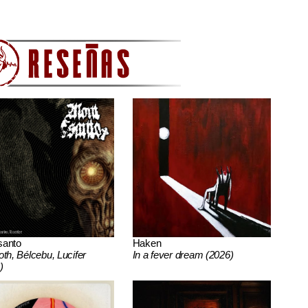
santo
Haken
oth, Bélcebu, Lucifer
In a fever dream (2026)
)