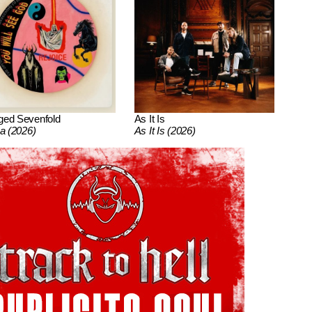
ged Sevenfold
As It Is
ca (2026)
As It Is (2026)