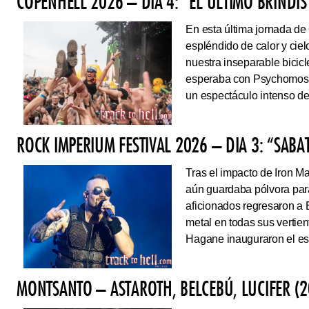
COPENHELL 2026 – DÍA 4: “EL ÚLTIMO BRINDIS
En esta última jornada de
espléndido de calor y cie
nuestra inseparable bicicl
esperaba con Psychomoshe
un espectáculo intenso de
ROCK IMPERIUM FESTIVAL 2026 – DIA 3: “SAB
Tras el impacto de Iron 
aún guardaba pólvora para 
aficionados regresaron a 
metal en todas sus vertie
Hagane inauguraron el esc
MONTSANTO – ASTAROTH, BELCEBÚ, LUCIFER (2