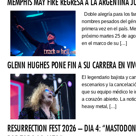
MEMPHIS MAY FIRE REGRESA A LA ARGENTINA J
Doble alegría para los fa
nombres pesados del géne
primera vez en el país. Me
próximo martes 25 de ago
en el marco de su […]
GLENN HUGHES PONE FIN A SU CARRERA EN VI
El legendario bajista y ca
escenarios y la cancelaci
que su equipo médico le 
a corazón abierto. La noti
heavy metal, […]
RESURRECTION FEST 2026 – DIA 4: “MASTODO