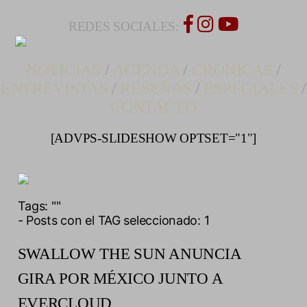
REDES SOCIALES:
NOTICIAS
/
AGENDA
/
CRONICAS
/
ENTREVISTAS
/
RESEÑAS
/
ESPECIALES
/
CONTACTO
[ADVPS-SLIDESHOW OPTSET="1"]
Tags:
""
- Posts con el TAG seleccionado: 1
SWALLOW THE SUN ANUNCIA
GIRA POR MÉXICO JUNTO A
EVERCLOUD