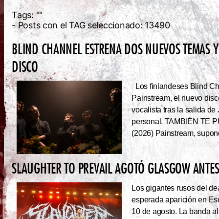
Tags:
""
- Posts con el TAG seleccionado: 13490
BLIND CHANNEL ESTRENA DOS NUEVOS TEMAS Y
DISCO
Los finlandeses Blind Cha
Painstream, el nuevo dis
vocalista tras la salida d
personal. TAMBIÉN TE P
(2026) Painstream, supond
SLAUGHTER TO PREVAIL AGOTÓ GLASGOW ANTES 
Los gigantes rusos del dea
esperada aparición en Es
10 de agosto. La banda al