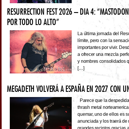
RESURRECTION FEST 2026 – DIA 4: “MASTODO
POR TODO LO ALTO”
La última jornada del Resu
límite, pero con la sens
importantes por vivir. Des
a ofrecer una mezcla perf
y nombres consolidados q
[…]
MEGADETH VOLVERÁ A ESPAÑA EN 2027 CON UN
Parece que la despedida d
thrash metal norteameric
quemar, uno de ellos es s
anunciada y los traerá de
grandes recintos gracias 