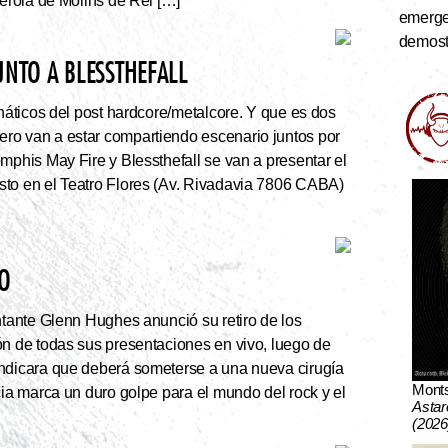
serola de Molins de Rei […]
emerge
demostr
UNTO A BLESSTHEFALL
náticos del post hardcore/metalcore. Y que es dos
ro van a estar compartiendo escenario juntos por
mphis May Fire y Blessthefall se van a presentar el
sto en el Teatro Flores (Av. Rivadavia 7806 CABA)
VO
ntante Glenn Hughes anunció su retiro de los
ón de todas sus presentaciones en vivo, luego de
indicara que deberá someterse a una nueva cirugía
Mont
cia marca un duro golpe para el mundo del rock y el
Astar
(2026