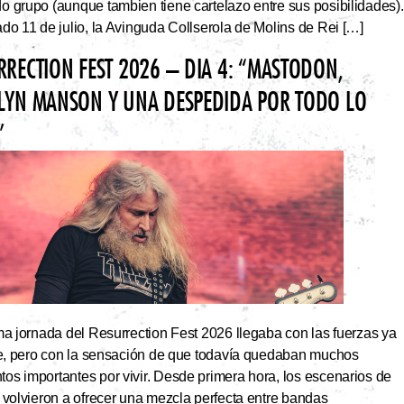
 grupo (aunque tambien tiene cartelazo entre sus posibilidades).
do 11 de julio, la Avinguda Collserola de Molins de Rei […]
RRECTION FEST 2026 – DIA 4: “MASTODON,
LYN MANSON Y UNA DESPEDIDA POR TODO LO
”
ma jornada del Resurrection Fest 2026 llegaba con las fuerzas ya
ite, pero con la sensación de que todavía quedaban muchos
s importantes por vivir. Desde primera hora, los escenarios de
 volvieron a ofrecer una mezcla perfecta entre bandas