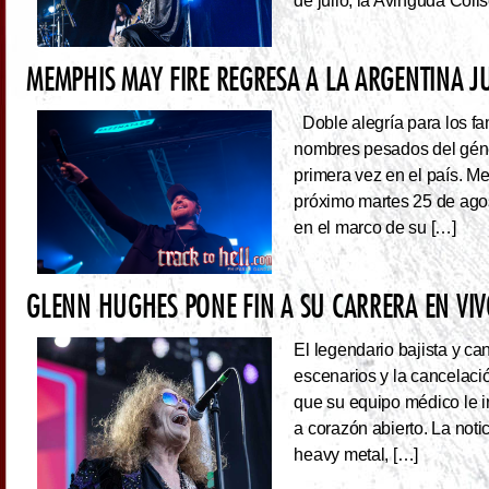
de julio, la Avinguda Coll
MEMPHIS MAY FIRE REGRESA A LA ARGENTINA J
Doble alegría para los fa
nombres pesados del géne
primera vez en el país. Me
próximo martes 25 de ago
en el marco de su […]
GLENN HUGHES PONE FIN A SU CARRERA EN VI
El legendario bajista y ca
escenarios y la cancelaci
que su equipo médico le 
a corazón abierto. La noti
heavy metal, […]