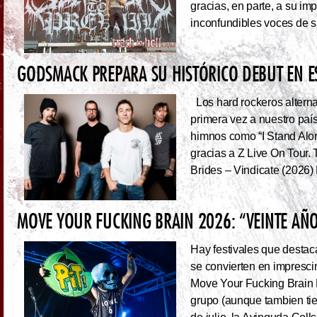
gracias, en parte, a su im
inconfundibles voces de su
GODSMACK PREPARA SU HISTÓRICO DEBUT EN 
Los hard rockeros alterna
primera vez a nuestro país
himnos como “I Stand Alone
gracias a Z Live On Tou
Brides – Vindicate (2026) 
MOVE YOUR FUCKING BRAIN 2026: “VEINTE AÑO
Hay festivales que destac
se convierten en impresci
Move Your Fucking Brain 
grupo (aunque tambien tie