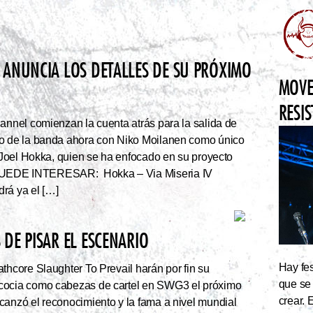
 ANUNCIA LOS DETALLES DE SU PRÓXIMO
MOVE
RESI
nnel comienzan la cuenta atrás para la salida de
co de la banda ahora con Niko Moilanen como único
e Joel Hokka, quien se ha enfocado en su proyecto
UEDE INTERESAR: Hokka – Via Miseria IV
rá ya el […]
DE PISAR EL ESCENARIO
Hay fes
thcore Slaughter To Prevail harán por fin su
que se
cocia como cabezas de cartel en SWG3 el próximo
crear. 
canzó el reconocimiento y la fama a nivel mundial