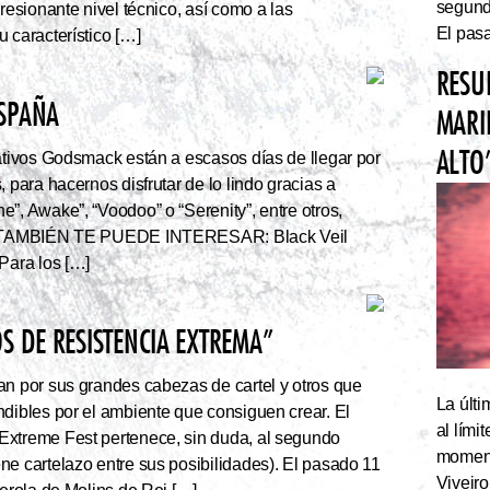
segundo
presionante nivel técnico, así como a las
El pasa
 característico […]
RESU
ESPAÑA
MARI
ALTO
tivos Godsmack están a escasos días de llegar por
, para hacernos disfrutar de lo lindo gracias a
”, Awake”, “Voodoo” o “Serenity”, entre otros,
r. TAMBIÉN TE PUEDE INTERESAR: Black Veil
Para los […]
S DE RESISTENCIA EXTREMA”
an por sus grandes cabezas de cartel y otros que
La últi
ndibles por el ambiente que consiguen crear. El
al lím
Extreme Fest pertenece, sin duda, al segundo
momento
ne cartelazo entre sus posibilidades). El pasado 11
Viveiro