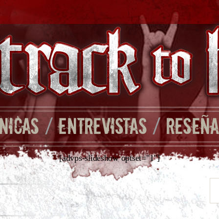
NICAS
/
ENTREVISTAS
/
RESEÑA
[advps-slideshow optset="1"]