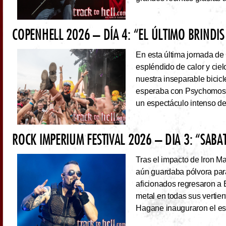
COPENHELL 2026 – DÍA 4: “EL ÚLTIMO BRINDIS
En esta última jornada de
espléndido de calor y cie
nuestra inseparable bicicl
esperaba con Psychomoshe
un espectáculo intenso de
ROCK IMPERIUM FESTIVAL 2026 – DIA 3: “SAB
Tras el impacto de Iron 
aún guardaba pólvora para 
aficionados regresaron a 
metal en todas sus vertie
Hagane inauguraron el esc