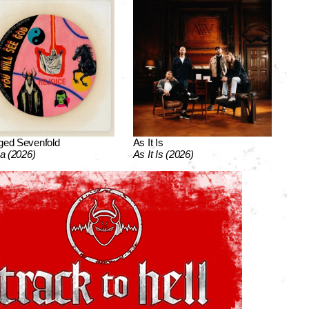
ged Sevenfold
As It Is
ca (2026)
As It Is (2026)