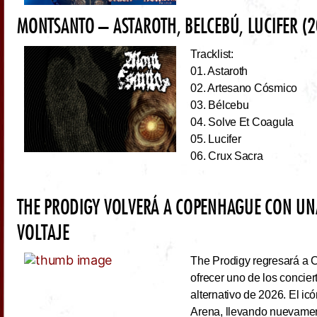
MONTSANTO – ASTAROTH, BELCEBÚ, LUCIFER (2
Tracklist:
01. Astaroth
02. Artesano Cósmico
03. Bélcebu
04. Solve Et Coagula
05. Lucifer
06. Crux Sacra
THE PRODIGY VOLVERÁ A COPENHAGUE CON UN
VOLTAJE
The Prodigy regresará a 
ofrecer uno de los concie
alternativo de 2026. El ic
Arena, llevando nuevamen