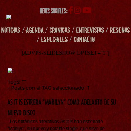
REDES SOCIALES:
NOTICIAS
/
AGENDA
/
CRONICAS
/
ENTREVISTAS
/
RESEÑAS
/
ESPECIALES
/
CONTACTO
[ADVPS-SLIDESHOW OPTSET="1"]
Tags:
""
- Posts con el TAG seleccionado: 1
AS IT IS ESTRENA “MARILYN” COMO ADELANTO DE SU
NUEVO DISCO
Los británicos alterativos As It Is han estrenado
“Marilyn”, su nuevo y notable single, que sirve de