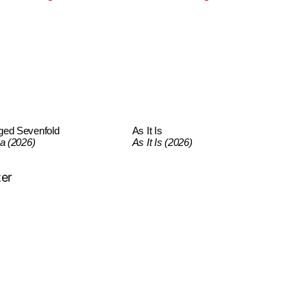
ged Sevenfold
As It Is
ca (2026)
As It Is (2026)