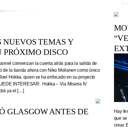
MOV
“VE
S NUEVOS TEMAS Y
EX
U PRÓXIMO DISCO
nnel comienzan la cuenta atrás para la salida de
co de la banda ahora con Niko Moilanen como único
e Joel Hokka, quien se ha enfocado en su proyecto
UEDE INTERESAR: Hokka – Via Miseria IV
rá ya el […]
TÓ GLASGOW ANTES DE
Hay fes
que se
crear. 