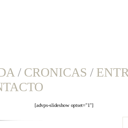
DA
/
CRONICAS
/
ENTR
NTACTO
[advps-slideshow optset="1"]