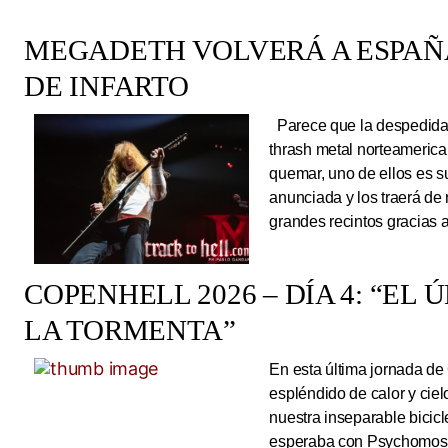
MEGADETH VOLVERÁ A ESPAÑA
DE INFARTO
Parece que la despedida d
thrash metal norteameric
quemar, uno de ellos es s
anunciada y los traerá de
grandes recintos gracias 
COPENHELL 2026 – DÍA 4: “EL
LA TORMENTA”
En esta última jornada de
espléndido de calor y cie
nuestra inseparable bicicl
esperaba con Psychomoshe