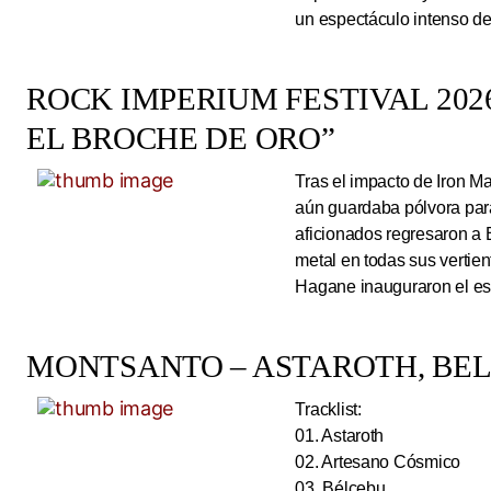
un espectáculo intenso de
ROCK IMPERIUM FESTIVAL 2026
EL BROCHE DE ORO”
Tras el impacto de Iron 
aún guardaba pólvora para 
aficionados regresaron a 
metal en todas sus vertie
Hagane inauguraron el esc
MONTSANTO – ASTAROTH, BELC
Tracklist:
01. Astaroth
02. Artesano Cósmico
03. Bélcebu