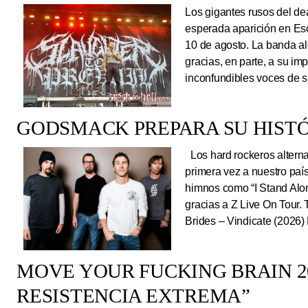
Los gigantes rusos del dea
esperada aparición en Es
10 de agosto. La banda al
gracias, en parte, a su im
inconfundibles voces de su
GODSMACK PREPARA SU HISTÓ
Los hard rockeros alterna
primera vez a nuestro país
himnos como “I Stand Alone
gracias a Z Live On Tou
Brides – Vindicate (2026) 
MOVE YOUR FUCKING BRAIN 20
RESISTENCIA EXTREMA”