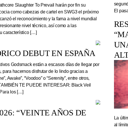
segundo
thcore Slaughter To Prevail harán por fin su
El pasa
cocia como cabezas de cartel en SWG3 el próximo
canzó el reconocimiento y la fama a nivel mundial
RES
presionante nivel técnico, así como a las
“M
 característico […]
UN
RICO DEBUT EN ESPAÑA
AL
tivos Godsmack están a escasos días de llegar por
, para hacernos disfrutar de lo lindo gracias a
”, Awake”, “Voodoo” o “Serenity”, entre otros,
r. TAMBIÉN TE PUEDE INTERESAR: Black Veil
Para los […]
26: “VEINTE AÑOS DE
La últi
al lím