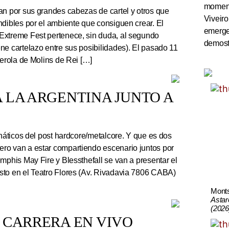
momento
an por sus grandes cabezas de cartel y otros que
Viveiro
ndibles por el ambiente que consiguen crear. El
emerge
Extreme Fest pertenece, sin duda, al segundo
demostr
ne cartelazo entre sus posibilidades). El pasado 11
serola de Molins de Rei […]
 LA ARGENTINA JUNTO A
náticos del post hardcore/metalcore. Y que es dos
ro van a estar compartiendo escenario juntos por
mphis May Fire y Blessthefall se van a presentar el
sto en el Teatro Flores (Av. Rivadavia 7806 CABA)
Mont
Astar
(2026
 CARRERA EN VIVO