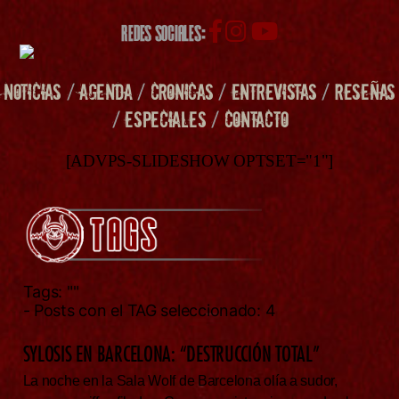
REDES SOCIALES:
NOTICIAS
/
AGENDA
/
CRONICAS
/
ENTREVISTAS
/
RESEÑAS
/
ESPECIALES
/
CONTACTO
[ADVPS-SLIDESHOW OPTSET="1"]
Tags:
""
- Posts con el TAG seleccionado: 4
SYLOSIS EN BARCELONA: “DESTRUCCIÓN TOTAL”
La noche en la Sala Wolf de Barcelona olía a sudor,