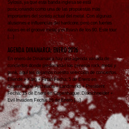
Sylosis, ya que esta banda inglesa se está
posicionando como una de las propuestas más
importantes del sonido actual del metal. Con algunas
alusiones e influencias del hardcore, pero con fuertes
raíces en el groove metal y el thrash de los 90. Este tour
[…]
AGENDA DINAMARCA: ENERO 2026
En enero de Dinamarca hay una agenda variada de
conciertos donde predominan los géneros rock, metal y
punk, aquí les dejamos nuestra selección de conciertos.
Ellende + Karg + Firtan Fecha: 5 de Enero en
Copenhague. Architects + Landmvrks + President
Fecha: 15 de Enero en Copenhague. Dirkschneider +
Evil Invaders Fecha: 16 de Enero […]