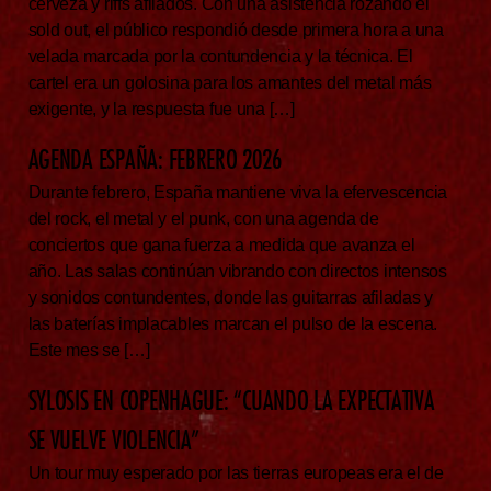
cerveza y riffs afilados. Con una asistencia rozando el
sold out, el público respondió desde primera hora a una
velada marcada por la contundencia y la técnica. El
cartel era un golosina para los amantes del metal más
exigente, y la respuesta fue una […]
AGENDA ESPAÑA: FEBRERO 2026
Durante febrero, España mantiene viva la efervescencia
del rock, el metal y el punk, con una agenda de
conciertos que gana fuerza a medida que avanza el
año. Las salas continúan vibrando con directos intensos
y sonidos contundentes, donde las guitarras afiladas y
las baterías implacables marcan el pulso de la escena.
Este mes se […]
SYLOSIS EN COPENHAGUE: “CUANDO LA EXPECTATIVA
SE VUELVE VIOLENCIA”
Un tour muy esperado por las tierras europeas era el de