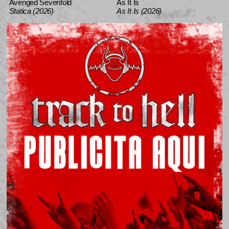
Avenged Sevenfold
As It Is
Statica (2026)
As It Is (2026)