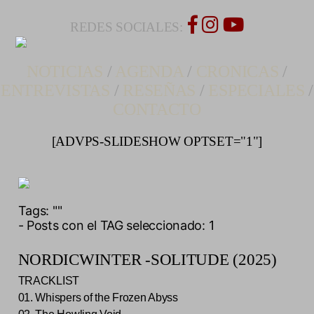
REDES SOCIALES:
NOTICIAS
/
AGENDA
/
CRONICAS
/
ENTREVISTAS
/
RESEÑAS
/
ESPECIALES
/
CONTACTO
[ADVPS-SLIDESHOW OPTSET="1"]
Tags:
""
- Posts con el TAG seleccionado: 1
NORDICWINTER -SOLITUDE (2025)
TRACKLIST
01. Whispers of the Frozen Abyss