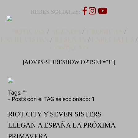
REDES SOCIALES:
NOTICIAS
/
AGENDA
/
CRONICAS
/
ENTREVISTAS
/
RESEÑAS
/
ESPECIALES
/
CONTACTO
[ADVPS-SLIDESHOW OPTSET="1"]
Tags:
""
- Posts con el TAG seleccionado: 1
RIOT CITY Y SEVEN SISTERS
LLEGAN A ESPAÑA LA PRÓXIMA
PRIMAVERA