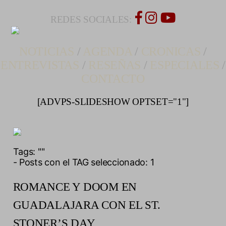
REDES SOCIALES:
NOTICIAS
/
AGENDA
/
CRONICAS
/
ENTREVISTAS
/
RESEÑAS
/
ESPECIALES
/
CONTACTO
[ADVPS-SLIDESHOW OPTSET="1"]
Tags:
""
- Posts con el TAG seleccionado: 1
ROMANCE Y DOOM EN
GUADALAJARA CON EL ST.
STONER’S DAY