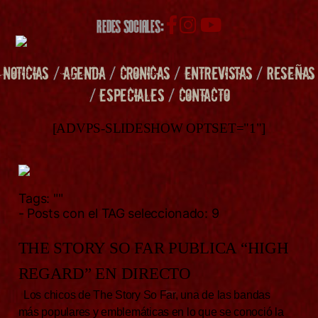
REDES SOCIALES:
NOTICIAS
/
AGENDA
/
CRONICAS
/
ENTREVISTAS
/
RESEÑAS
/
ESPECIALES
/
CONTACTO
[ADVPS-SLIDESHOW OPTSET="1"]
Tags:
""
- Posts con el TAG seleccionado: 9
THE STORY SO FAR PUBLICA “HIGH
REGARD” EN DIRECTO
Los chicos de The Story So Far, una de las bandas
más populares y emblemáticas en lo que se conoció la