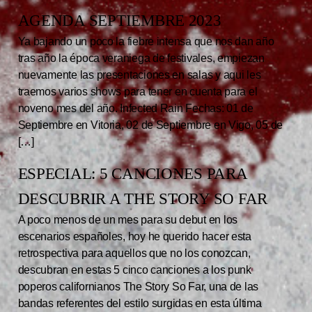
AGENDA SEPTIEMBRE 2023
Ya bajando un poco la fiebre intensa que nos dan año
tras año la época veraniega de festivales, empiezan
nuevamente las presentaciones en salas y aqui les
traemos varios shows para tener en cuenta para el
noveno mes del año. Infected Rain Fechas: 01 de
Septiembre en Vitoria, 02 de Septiembre en Vigo, 05 de
[…]
ESPECIAL: 5 CANCIONES PARA
DESCUBRIR A THE STORY SO FAR
A poco menos de un mes para su debut en los
escenarios españoles, hoy he querido hacer esta
retrospectiva para aquellos que no los conozcan,
descubran en estas 5 cinco canciones a los punk
poperos californianos The Story So Far, una de las
bandas referentes del estilo surgidas en esta última