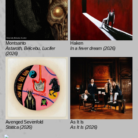
Montsanto
Haken
Astaroth, Bélcebu, Lucifer
In a fever dream (2026)
(2026)
Avenged Sevenfold
As It Is
Statica (2026)
As It Is (2026)