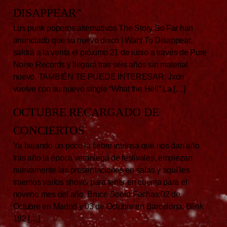
DISAPPEAR”
Los punk poperos alternativos The Story So Far han
anunciado que su nuevo disco I Want To Disappear,
saldrá a la venta el próximo 21 de junio a través de Pure
Noise Records y llegará tras seis años sin material
nuevo. TAMBIÉN TE PUEDE INTERESAR: Jxdn
vuelve con su nuevo single “What the Hell” La […]
OCTUBRE RECARGADO DE
CONCIERTOS
Ya bajando un poco la fiebre intensa que nos dan año
tras año la época veraniega de festivales, empiezan
nuevamente las presentaciones en salas y aquí les
traemos varios shows para tener en cuenta para el
noveno mes del año. Bruce Soord Fechas:02 de
Octubre en Madrid y 03 de Octubre en Barcelona. Blink
182 […]