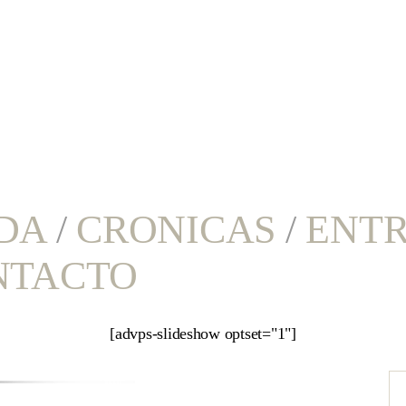
DA
/
CRONICAS
/
ENTR
NTACTO
[advps-slideshow optset="1"]