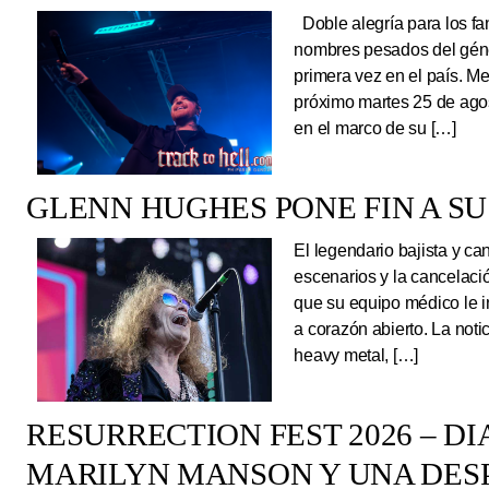
Doble alegría para los fa
nombres pesados del géne
primera vez en el país. Me
próximo martes 25 de ago
en el marco de su […]
GLENN HUGHES PONE FIN A SU
El legendario bajista y ca
escenarios y la cancelaci
que su equipo médico le 
a corazón abierto. La noti
heavy metal, […]
RESURRECTION FEST 2026 – DI
MARILYN MANSON Y UNA DESP