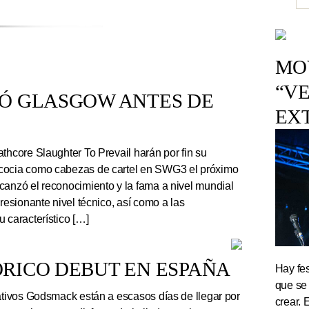
MOV
“VE
TÓ GLASGOW ANTES DE
EX
thcore Slaughter To Prevail harán por fin su
cocia como cabezas de cartel en SWG3 el próximo
canzó el reconocimiento y la fama a nivel mundial
presionante nivel técnico, así como a las
 característico […]
RICO DEBUT EN ESPAÑA
Hay fes
que se
tivos Godsmack están a escasos días de llegar por
crear. 