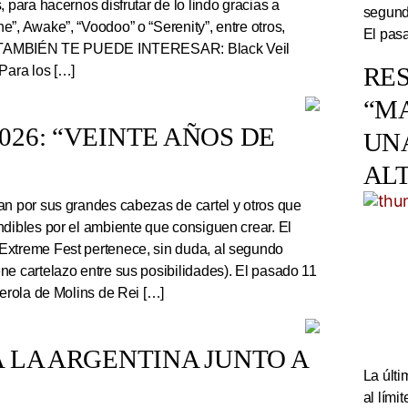
, para hacernos disfrutar de lo lindo gracias a
segundo
”, Awake”, “Voodoo” o “Serenity”, entre otros,
El pasa
r. TAMBIÉN TE PUEDE INTERESAR: Black Veil
RES
Para los […]
“M
26: “VEINTE AÑOS DE
UN
AL
an por sus grandes cabezas de cartel y otros que
ndibles por el ambiente que consiguen crear. El
Extreme Fest pertenece, sin duda, al segundo
ne cartelazo entre sus posibilidades). El pasado 11
serola de Molins de Rei […]
 LA ARGENTINA JUNTO A
La últi
al lím