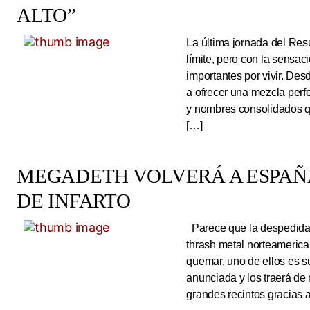
ALTO”
La última jornada del Resu
límite, pero con la sens
importantes por vivir. Des
a ofrecer una mezcla perf
y nombres consolidados q
[…]
MEGADETH VOLVERÁ A ESPAÑA
DE INFARTO
Parece que la despedida d
thrash metal norteameric
quemar, uno de ellos es s
anunciada y los traerá de
grandes recintos gracias 