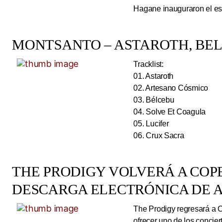
Hagane inauguraron el esc
MONTSANTO – ASTAROTH, BELC
Tracklist:
01. Astaroth
02. Artesano Cósmico
03. Bélcebu
04. Solve Et Coagula
05. Lucifer
06. Crux Sacra
THE PRODIGY VOLVERÁ A CO
DESCARGA ELECTRÓNICA DE A
The Prodigy regresará a 
ofrecer uno de los concie