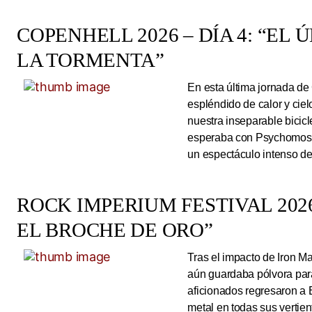
COPENHELL 2026 – DÍA 4: “EL
LA TORMENTA”
En esta última jornada de
espléndido de calor y cie
nuestra inseparable bicicl
esperaba con Psychomoshe
un espectáculo intenso de
ROCK IMPERIUM FESTIVAL 2026
EL BROCHE DE ORO”
Tras el impacto de Iron 
aún guardaba pólvora para 
aficionados regresaron a 
metal en todas sus vertie