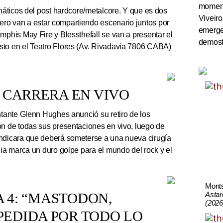
momento
náticos del post hardcore/metalcore. Y que es dos
Viveiro
ro van a estar compartiendo escenario juntos por
emerge
mphis May Fire y Blessthefall se van a presentar el
demostr
sto en el Teatro Flores (Av. Rivadavia 7806 CABA)
 CARRERA EN VIVO
ntante Glenn Hughes anunció su retiro de los
ón de todas sus presentaciones en vivo, luego de
indicara que deberá someterse a una nueva cirugía
cia marca un duro golpe para el mundo del rock y el
Mont
Astar
A 4: “MASTODON,
(2026
EDIDA POR TODO LO