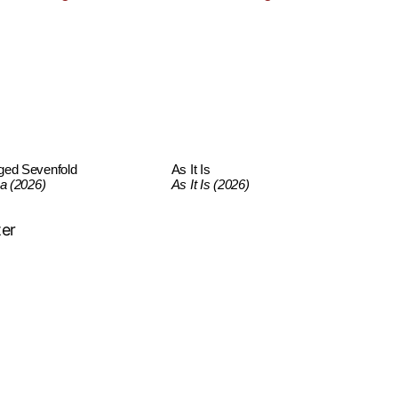
ged Sevenfold
As It Is
ca (2026)
As It Is (2026)