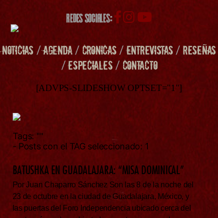
REDES SOCIALES:
NOTICIAS
/
AGENDA
/
CRONICAS
/
ENTREVISTAS
/
RESEÑAS
/
ESPECIALES
/
CONTACTO
[ADVPS-SLIDESHOW OPTSET="1"]
Tags:
""
- Posts con el TAG seleccionado: 1
BATUSHKA EN GUADALAJARA: “MISA DOMINICAL”
Por Juan Chaparro Sánchez Son las 8 de la noche del
23 de octubre en la ciudad de Guadalajara, México, y
las puertas del Foro Independencia ubicado cerca del