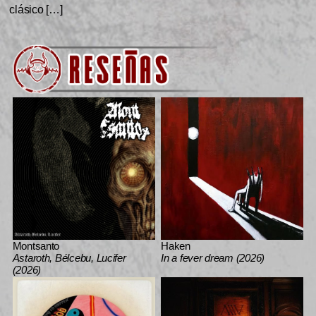
clásico […]
Montsanto
Haken
Astaroth, Bélcebu, Lucifer
In a fever dream (2026)
(2026)