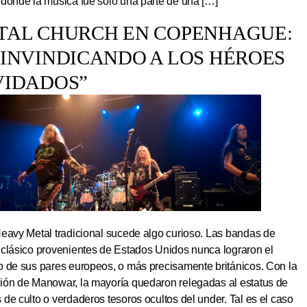
 donde la música fue solo una parte de una […]
TAL CHURCH EN COPENHAGUE:
EINVINDICANDO A LOS HÉROES
VIDADOS”
Heavy Metal tradicional sucede algo curioso. Las bandas de
 clásico provenientes de Estados Unidos nunca lograron el
o de sus pares europeos, o más precisamente británicos. Con la
ión de Manowar, la mayoría quedaron relegadas al estatus de
de culto o verdaderos tesoros ocultos del under. Tal es el caso