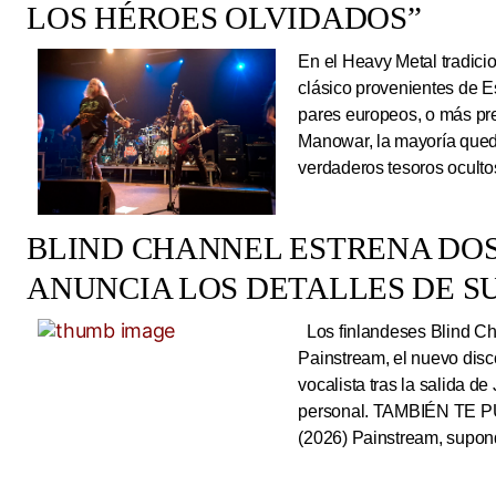
LOS HÉROES OLVIDADOS”
En el Heavy Metal tradici
clásico provenientes de E
pares europeos, o más pre
Manowar, la mayoría queda
verdaderos tesoros ocultos
BLIND CHANNEL ESTRENA DO
ANUNCIA LOS DETALLES DE S
Los finlandeses Blind Cha
Painstream, el nuevo dis
vocalista tras la salida d
personal. TAMBIÉN TE P
(2026) Painstream, supond