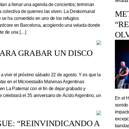
velada
tan a llenar una agenda de conciertos; terminan
 colectiva de quienes las viven. La Deskomunal
ME
 se ha convertido en uno de los refugios
“R
hardcore en Barcelona, acogiendo una velada donde
rte de una […]
OL
PARA GRABAR UN DISCO
a vivir el próximo sábado 22 de agosto. Y es que la
tar en el Microestadio Malvinas Argentinas
en La Paternal con el fin de dejar grabado y
celebrará el 35 aniversario de Ácido Argentino, un
En el 
sonido
impact
excepc
UE: “REINVINDICANDO A
bandas 