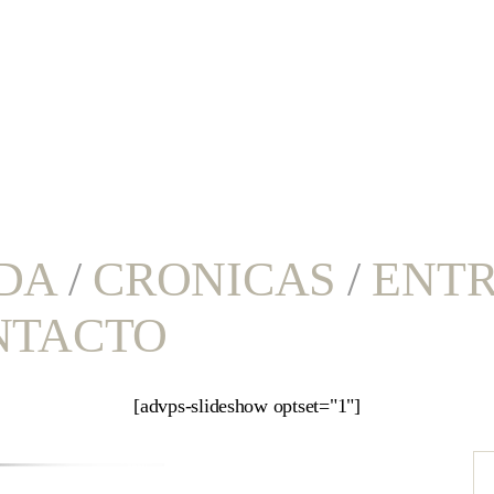
DA
/
CRONICAS
/
ENTR
NTACTO
[advps-slideshow optset="1"]