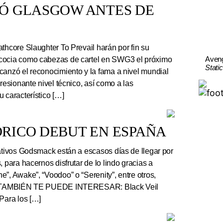
TÓ GLASGOW ANTES DE
thcore Slaughter To Prevail harán por fin su
Aven
cocia como cabezas de cartel en SWG3 el próximo
Stati
canzó el reconocimiento y la fama a nivel mundial
presionante nivel técnico, así como a las
 característico […]
RICO DEBUT EN ESPAÑA
tivos Godsmack están a escasos días de llegar por
, para hacernos disfrutar de lo lindo gracias a
”, Awake”, “Voodoo” o “Serenity”, entre otros,
r. TAMBIÉN TE PUEDE INTERESAR: Black Veil
Para los […]