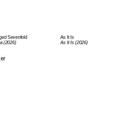
ged Sevenfold
As It Is
ca (2026)
As It Is (2026)