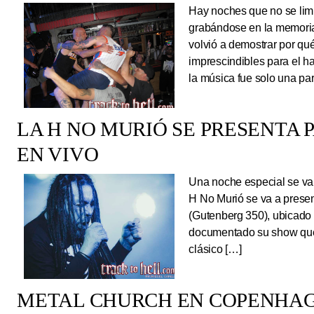
Hay noches que no se limi
grabándose en la memoria
volvió a demostrar por qué
imprescindibles para el 
la música fue solo una pa
LA H NO MURIÓ SE PRESENTA 
EN VIVO
Una noche especial se va 
H No Murió se va a presen
(Gutenberg 350), ubicado 
documentado su show que 
clásico […]
METAL CHURCH EN COPENHAG