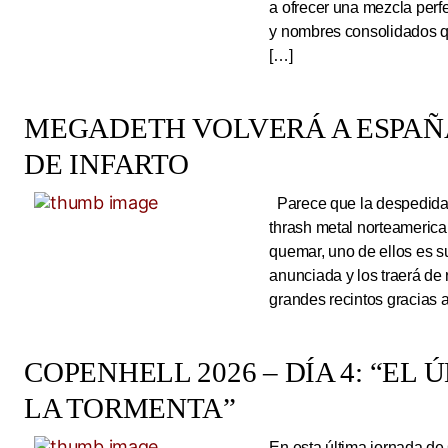
a ofrecer una mezcla perf
y nombres consolidados q
[…]
MEGADETH VOLVERÁ A ESPAÑA
DE INFARTO
Parece que la despedida d
thrash metal norteameric
quemar, uno de ellos es s
anunciada y los traerá de
grandes recintos gracias 
COPENHELL 2026 – DÍA 4: “EL
LA TORMENTA”
En esta última jornada de