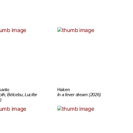
santo
Haken
oth, Bélcebu, Lucifer
In a fever dream (2026)
)