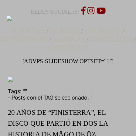
REDES SOCIALES:
NOTICIAS
/
AGENDA
/
CRONICAS
/
ENTREVISTAS
/
RESEÑAS
/
ESPECIALES
/
CONTACTO
[ADVPS-SLIDESHOW OPTSET="1"]
Tags:
""
- Posts con el TAG seleccionado: 1
20 AÑOS DE “FINISTERRA”, EL
DISCO QUE PARTIÓ EN DOS LA
HISTORIA DE MÄGO DE ÖZ.