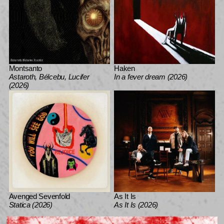
Montsanto
Haken
Astaroth, Bélcebu, Lucifer
In a fever dream (2026)
(2026)
Avenged Sevenfold
As It Is
Statica (2026)
As It Is (2026)