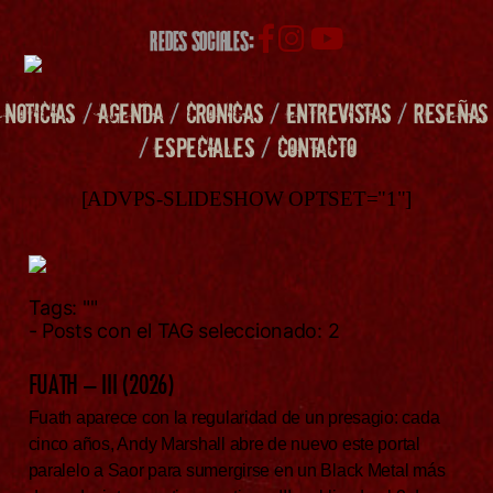
REDES SOCIALES:
NOTICIAS
/
AGENDA
/
CRONICAS
/
ENTREVISTAS
/
RESEÑAS
/
ESPECIALES
/
CONTACTO
[ADVPS-SLIDESHOW OPTSET="1"]
Tags:
""
- Posts con el TAG seleccionado: 2
FUATH – III (2026)
Fuath aparece con la regularidad de un presagio: cada
cinco años, Andy Marshall abre de nuevo este portal
paralelo a Saor para sumergirse en un Black Metal más