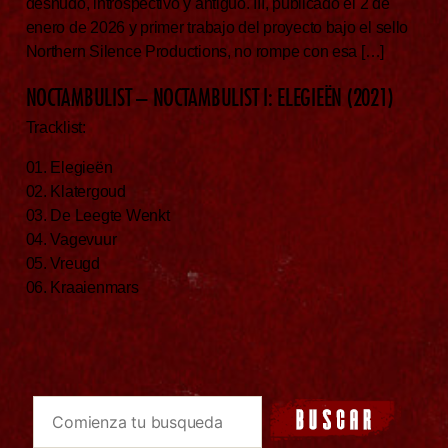
desnudo, introspectivo y antiguo. III, publicado el 2 de
enero de 2026 y primer trabajo del proyecto bajo el sello
Northern Silence Productions, no rompe con esa […]
NOCTAMBULIST – NOCTAMBULIST I: ELEGIEËN (2021)
Tracklist:
01. Elegieën
02. Klatergoud
03. De Leegte Wenkt
04. Vagevuur
05. Vreugd
06. Kraaienmars