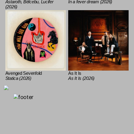
Astaroth, Bélcebu, Lucifer
In a fever dream (2026)
(2026)
Avenged Sevenfold
As It Is
Statica (2026)
As It Is (2026)