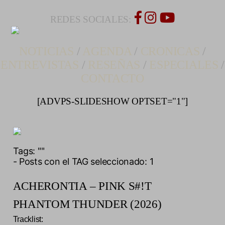
REDES SOCIALES:
NOTICIAS
/
AGENDA
/
CRONICAS
/
ENTREVISTAS
/
RESEÑAS
/
ESPECIALES
/
CONTACTO
[ADVPS-SLIDESHOW OPTSET="1"]
Tags:
""
- Posts con el TAG seleccionado: 1
ACHERONTIA – PINK S#!T
PHANTOM THUNDER (2026)
Tracklist: