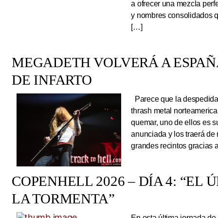
a ofrecer una mezcla perf
y nombres consolidados q
[…]
MEGADETH VOLVERÁ A ESPAÑA
DE INFARTO
Parece que la despedida d
thrash metal norteameric
quemar, uno de ellos es s
anunciada y los traerá de
grandes recintos gracias 
COPENHELL 2026 – DÍA 4: “EL
LA TORMENTA”
En esta última jornada de