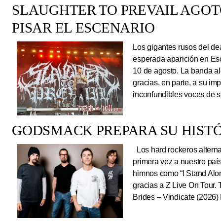
SLAUGHTER TO PREVAIL AGO
PISAR EL ESCENARIO
Los gigantes rusos del dea
esperada aparición en Es
10 de agosto. La banda al
gracias, en parte, a su im
inconfundibles voces de su
GODSMACK PREPARA SU HISTÓ
Los hard rockeros alterna
primera vez a nuestro país
himnos como “I Stand Alone
gracias a Z Live On Tou
Brides – Vindicate (2026) 