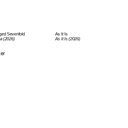
ged Sevenfold
As It Is
ca (2026)
As It Is (2026)