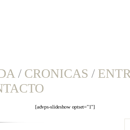
DA
/
CRONICAS
/
ENTR
NTACTO
[advps-slideshow optset="1"]