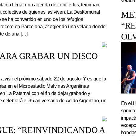
velada
tan a llenar una agenda de conciertos; terminan
 colectiva de quienes las viven. La Deskomunal
ME
 se ha convertido en uno de los refugios
“R
hardcore en Barcelona, acogiendo una velada donde
rte de una […]
OL
PARA GRABAR UN DISCO
a vivir el próximo sábado 22 de agosto. Y es que la
tar en el Microestadio Malvinas Argentinas
en La Paternal con el fin de dejar grabado y
celebrará el 35 aniversario de Ácido Argentino, un
En el 
sonido
impact
excepc
UE: “REINVINDICANDO A
bandas 