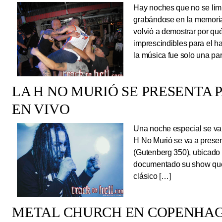
Hay noches que no se limi
grabándose en la memoria
volvió a demostrar por qué
imprescindibles para el 
la música fue solo una pa
LA H NO MURIÓ SE PRESENTA 
EN VIVO
Una noche especial se va 
H No Murió se va a presen
(Gutenberg 350), ubicado 
documentado su show que 
clásico […]
METAL CHURCH EN COPENHAG