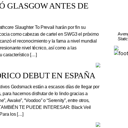
TÓ GLASGOW ANTES DE
thcore Slaughter To Prevail harán por fin su
Aven
cocia como cabezas de cartel en SWG3 el próximo
Stati
canzó el reconocimiento y la fama a nivel mundial
presionante nivel técnico, así como a las
 característico […]
RICO DEBUT EN ESPAÑA
tivos Godsmack están a escasos días de llegar por
, para hacernos disfrutar de lo lindo gracias a
”, Awake”, “Voodoo” o “Serenity”, entre otros,
r. TAMBIÉN TE PUEDE INTERESAR: Black Veil
Para los […]