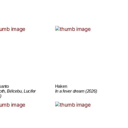
santo
Haken
oth, Bélcebu, Lucifer
In a fever dream (2026)
)