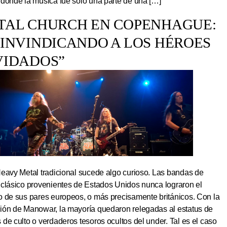
 donde la música fue solo una parte de una […]
TAL CHURCH EN COPENHAGUE:
EINVINDICANDO A LOS HÉROES
VIDADOS”
Heavy Metal tradicional sucede algo curioso. Las bandas de
 clásico provenientes de Estados Unidos nunca lograron el
o de sus pares europeos, o más precisamente británicos. Con la
ión de Manowar, la mayoría quedaron relegadas al estatus de
de culto o verdaderos tesoros ocultos del under. Tal es el caso