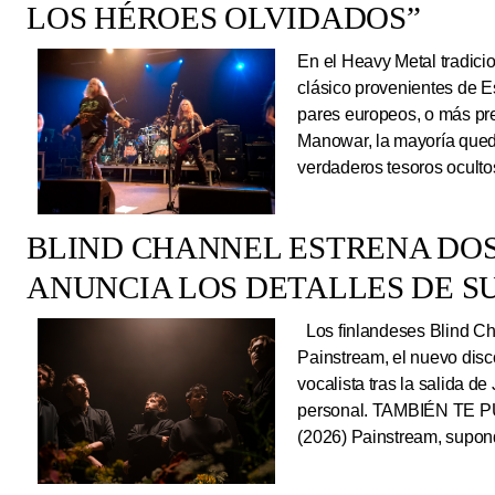
LOS HÉROES OLVIDADOS”
En el Heavy Metal tradici
clásico provenientes de E
pares europeos, o más pre
Manowar, la mayoría queda
verdaderos tesoros ocultos
BLIND CHANNEL ESTRENA DO
ANUNCIA LOS DETALLES DE S
Los finlandeses Blind Cha
Painstream, el nuevo dis
vocalista tras la salida d
personal. TAMBIÉN TE P
(2026) Painstream, supond