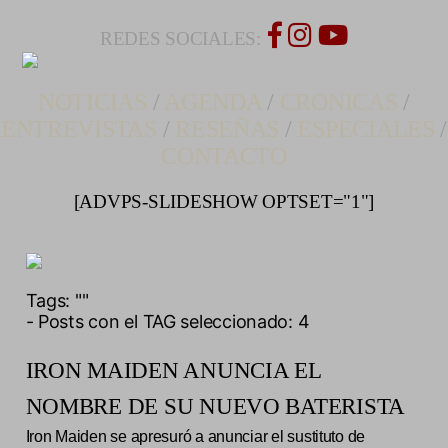
REDES SOCIALES:
NOTICIAS
/
AGENDA
/
CRONICAS
/
ENTREVISTAS
/
RESEÑAS
/
ESPECIALES
/
CONTACTO
[ADVPS-SLIDESHOW OPTSET="1"]
Tags:
""
- Posts con el TAG seleccionado: 4
IRON MAIDEN ANUNCIA EL
NOMBRE DE SU NUEVO BATERISTA
Iron Maiden se apresuró a anunciar el sustituto de