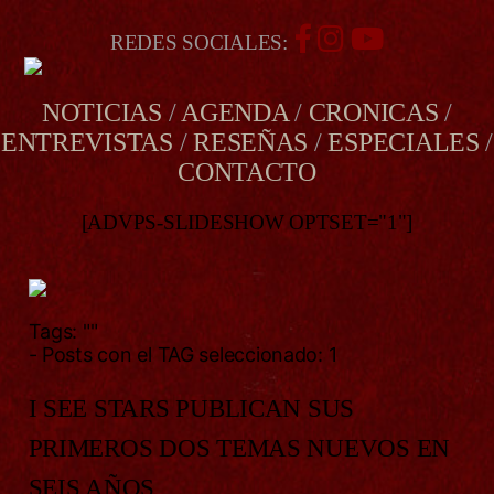
REDES SOCIALES:
NOTICIAS
/
AGENDA
/
CRONICAS
/
ENTREVISTAS
/
RESEÑAS
/
ESPECIALES
/
CONTACTO
[ADVPS-SLIDESHOW OPTSET="1"]
Tags:
""
- Posts con el TAG seleccionado: 1
I SEE STARS PUBLICAN SUS
PRIMEROS DOS TEMAS NUEVOS EN
SEIS AÑOS