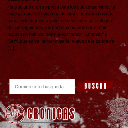
Ha sido una gran sorpresa para los que consumimos la
escena “core” de hace una década y pensábamos que
nunca volveríamos a saber de ellos, pero para alegría
de sus seguidores, los norteamericanos I See Stars
acaban de publicar dos nuevos temas: “Anomaly” y
“Drift”, que son el primer material nuevo de la banda de
[…]