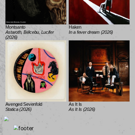
Montsanto
Haken
Astaroth, Bélcebu, Lucifer
In a fever dream (2026)
(2026)
Avenged Sevenfold
As It Is
Statica (2026)
As It Is (2026)