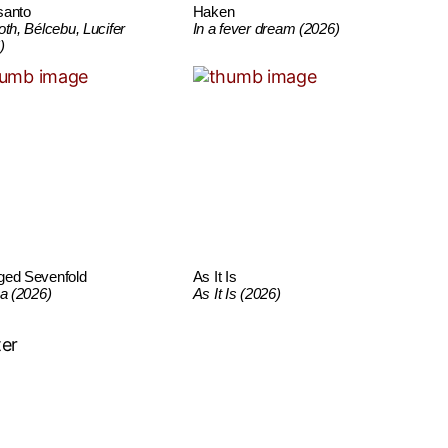
santo
Haken
oth, Bélcebu, Lucifer
In a fever dream (2026)
)
ged Sevenfold
As It Is
ca (2026)
As It Is (2026)