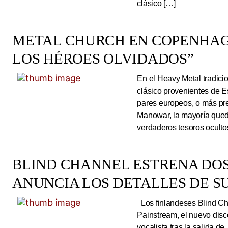
clásico […]
METAL CHURCH EN COPENHAG
LOS HÉROES OLVIDADOS”
En el Heavy Metal tradici
clásico provenientes de E
pares europeos, o más pre
Manowar, la mayoría queda
verdaderos tesoros ocultos
BLIND CHANNEL ESTRENA DO
ANUNCIA LOS DETALLES DE S
Los finlandeses Blind Cha
Painstream, el nuevo dis
vocalista tras la salida d