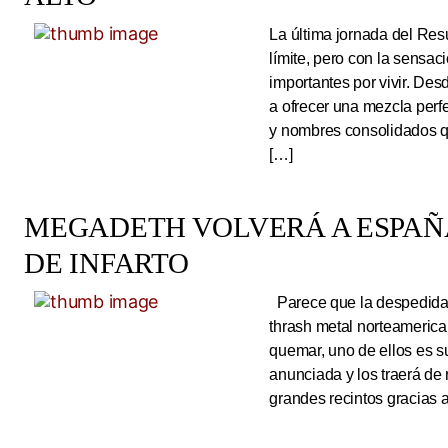
La última jornada del Resu
límite, pero con la sens
importantes por vivir. Des
a ofrecer una mezcla perf
y nombres consolidados q
[…]
MEGADETH VOLVERÁ A ESPAÑA
DE INFARTO
Parece que la despedida d
thrash metal norteameric
quemar, uno de ellos es s
anunciada y los traerá de
grandes recintos gracias 