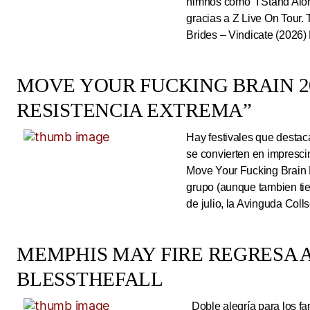
himnos como “I Stand Alone
gracias a Z Live On Tou
Brides – Vindicate (2026) 
MOVE YOUR FUCKING BRAIN 20
RESISTENCIA EXTREMA”
Hay festivales que destac
se convierten en impresci
Move Your Fucking Brain 
grupo (aunque tambien tie
de julio, la Avinguda Coll
MEMPHIS MAY FIRE REGRESA A
BLESSTHEFALL
Doble alegría para los fa