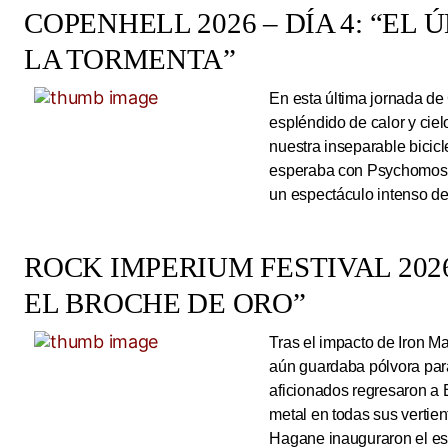
COPENHELL 2026 – DÍA 4: “EL
LA TORMENTA”
En esta última jornada de
espléndido de calor y cie
nuestra inseparable bicicl
esperaba con Psychomoshe
un espectáculo intenso de
ROCK IMPERIUM FESTIVAL 2026
EL BROCHE DE ORO”
Tras el impacto de Iron 
aún guardaba pólvora para 
aficionados regresaron a 
metal en todas sus vertie
Hagane inauguraron el esc