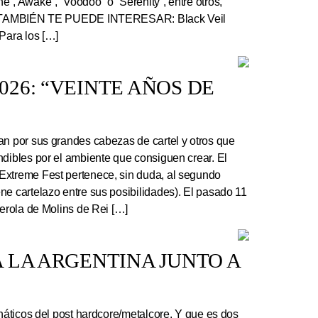
”, Awake”, “Voodoo” o “Serenity”, entre otros,
r. TAMBIÉN TE PUEDE INTERESAR: Black Veil
Para los […]
26: “VEINTE AÑOS DE
an por sus grandes cabezas de cartel y otros que
ndibles por el ambiente que consiguen crear. El
Extreme Fest pertenece, sin duda, al segundo
ne cartelazo entre sus posibilidades). El pasado 11
serola de Molins de Rei […]
 LA ARGENTINA JUNTO A
náticos del post hardcore/metalcore. Y que es dos