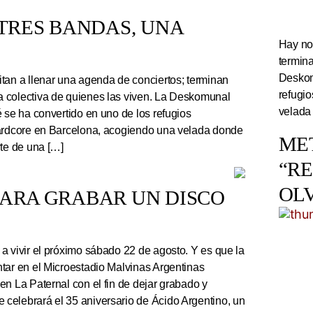
TRES BANDAS, UNA
Hay noc
termin
Deskom
tan a llenar una agenda de conciertos; terminan
refugi
 colectiva de quienes las viven. La Deskomunal
velada
 se ha convertido en uno de los refugios
hardcore en Barcelona, acogiendo una velada donde
ME
rte de una […]
“R
OL
PARA GRABAR UN DISCO
a vivir el próximo sábado 22 de agosto. Y es que la
tar en el Microestadio Malvinas Argentinas
en La Paternal con el fin de dejar grabado y
celebrará el 35 aniversario de Ácido Argentino, un