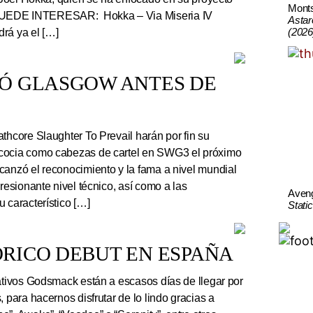
Mont
UEDE INTERESAR: Hokka – Via Miseria IV
Astar
(2026
rá ya el […]
TÓ GLASGOW ANTES DE
thcore Slaughter To Prevail harán por fin su
cocia como cabezas de cartel en SWG3 el próximo
canzó el reconocimiento y la fama a nivel mundial
presionante nivel técnico, así como a las
Aven
 característico […]
Stati
RICO DEBUT EN ESPAÑA
tivos Godsmack están a escasos días de llegar por
, para hacernos disfrutar de lo lindo gracias a