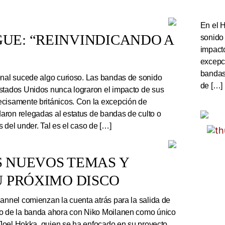
En el 
UE: “REINVINDICANDO A
sonido
impact
excepc
bandas 
onal sucede algo curioso. Las bandas de sonido
de […]
stados Unidos nunca lograron el impacto de sus
cisamente británicos. Con la excepción de
ron relegadas al estatus de bandas de culto o
 del under. Tal es el caso de […]
S NUEVOS TEMAS Y
U PRÓXIMO DISCO
nnel comienzan la cuenta atrás para la salida de
co de la banda ahora con Niko Moilanen como único
e Joel Hokka, quien se ha enfocado en su proyecto