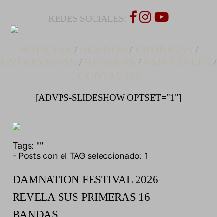
REDES SOCIALES:
NOTICIAS
/
AGENDA
/
CRONICAS
/
ENTREVISTAS
/
RESEÑAS
/
ESPECIALES
/
CONTACTO
[ADVPS-SLIDESHOW OPTSET="1"]
Tags:
""
- Posts con el TAG seleccionado: 1
DAMNATION FESTIVAL 2026
REVELA SUS PRIMERAS 16
BANDAS