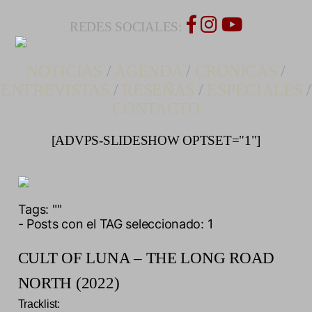
REDES SOCIALES:
NOTICIAS
/
AGENDA
/
CRONICAS
/
ENTREVISTAS
/
RESEÑAS
/
ESPECIALES
/
CONTACTO
[ADVPS-SLIDESHOW OPTSET="1"]
Tags:
""
- Posts con el TAG seleccionado: 1
CULT OF LUNA – THE LONG ROAD
NORTH (2022)
Tracklist: