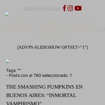
REDES SOCIALES:
NOTICIAS
/
AGENDA
/
CRONICAS
/
ENTREVISTAS
/
RESEÑAS
/
ESPECIALES
/
CONTACTO
[ADVPS-SLIDESHOW OPTSET="1"]
Tags:
""
- Posts con el TAG seleccionado: 1
THE SMASHING PUMPKINS EN
BUENOS AIRES: “INMORTAL
VAMPIRISMO”