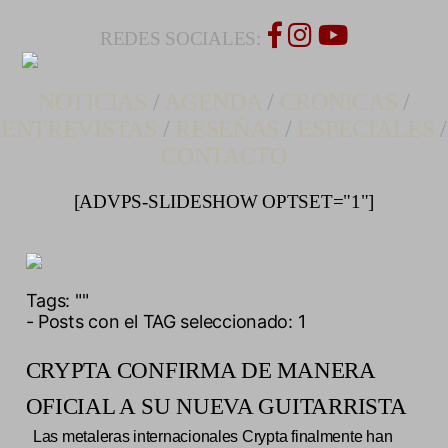
REDES SOCIALES:
NOTICIAS
/
AGENDA
/
CRONICAS
/
ENTREVISTAS
/
RESEÑAS
/
ESPECIALES
/
CONTACTO
[ADVPS-SLIDESHOW OPTSET="1"]
Tags:
""
- Posts con el TAG seleccionado: 1
CRYPTA CONFIRMA DE MANERA
OFICIAL A SU NUEVA GUITARRISTA
Las metaleras internacionales Crypta finalmente han