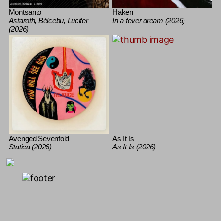
Montsanto
Haken
Astaroth, Bélcebu, Lucifer
In a fever dream (2026)
(2026)
Avenged Sevenfold
As It Is
Statica (2026)
As It Is (2026)