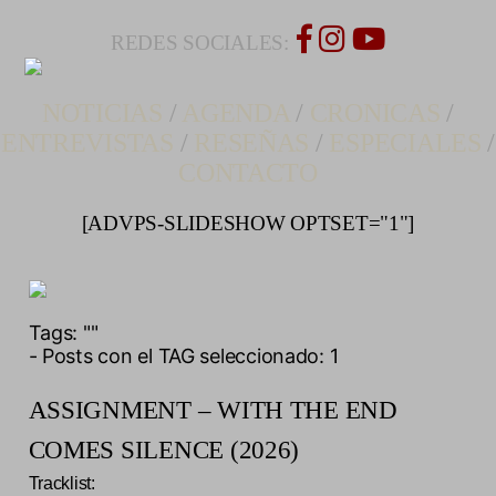
REDES SOCIALES:
NOTICIAS
/
AGENDA
/
CRONICAS
/
ENTREVISTAS
/
RESEÑAS
/
ESPECIALES
/
CONTACTO
[ADVPS-SLIDESHOW OPTSET="1"]
Tags:
""
- Posts con el TAG seleccionado: 1
ASSIGNMENT – WITH THE END
COMES SILENCE (2026)
Tracklist: