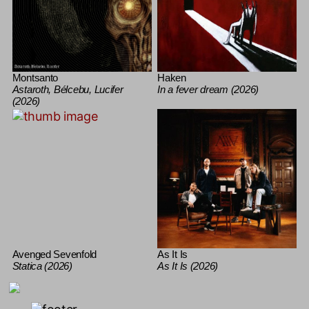
Montsanto
Haken
Astaroth, Bélcebu, Lucifer
In a fever dream (2026)
(2026)
Avenged Sevenfold
As It Is
Statica (2026)
As It Is (2026)