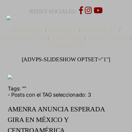
REDES SOCIALES:
NOTICIAS
/
AGENDA
/
CRONICAS
/
ENTREVISTAS
/
RESEÑAS
/
ESPECIALES
/
CONTACTO
[ADVPS-SLIDESHOW OPTSET="1"]
Tags:
""
- Posts con el TAG seleccionado: 3
AMENRA ANUNCIA ESPERADA
GIRA EN MÉXICO Y
CENTROAMÉRICA