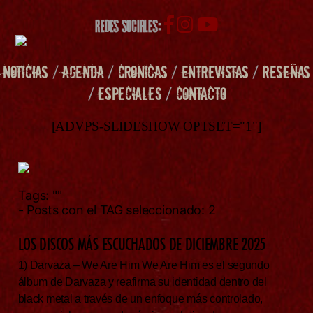
REDES SOCIALES:
NOTICIAS
/
AGENDA
/
CRONICAS
/
ENTREVISTAS
/
RESEÑAS
/
ESPECIALES
/
CONTACTO
[ADVPS-SLIDESHOW OPTSET="1"]
Tags:
""
- Posts con el TAG seleccionado: 2
LOS DISCOS MÁS ESCUCHADOS DE DICIEMBRE 2025
1) Darvaza – We Are Him We Are Him es el segundo
álbum de Darvaza y reafirma su identidad dentro del
black metal a través de un enfoque más controlado,