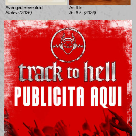
Avenged Sevenfold
As It Is
Statica (2026)
As It Is (2026)