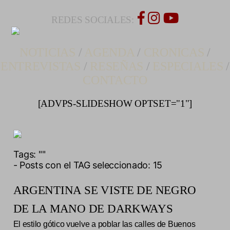
REDES SOCIALES:
NOTICIAS
/
AGENDA
/
CRONICAS
/
ENTREVISTAS
/
RESEÑAS
/
ESPECIALES
/
CONTACTO
[ADVPS-SLIDESHOW OPTSET="1"]
Tags:
""
- Posts con el TAG seleccionado: 15
ARGENTINA SE VISTE DE NEGRO
DE LA MANO DE DARKWAYS
El estilo gótico vuelve a poblar las calles de Buenos