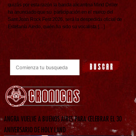
quizás por esta razón la banda alicantina Mind Driller
ha anunciado que su participación en el marco del
Sant Joan Rock Fest 2026, será la despedida oficial de
Estefanía Aledo, quién ha sido su vocalista […]
ANGRA VUELVE A BUENOS AIRES PARA CELEBRAR EL 30
ANIVERSARIO DE HOLY LAND