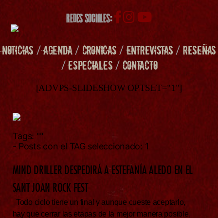
REDES SOCIALES:
NOTICIAS
/
AGENDA
/
CRONICAS
/
ENTREVISTAS
/
RESEÑAS
/
ESPECIALES
/
CONTACTO
[ADVPS-SLIDESHOW OPTSET="1"]
Tags:
""
- Posts con el TAG seleccionado: 1
MIND DRILLER DESPEDIRÁ A ESTEFANÍA ALEDO EN EL
SANT JOAN ROCK FEST
Todo ciclo tiene un final y aunque cueste aceptarlo,
hay que cerrar las etapas de la mejor manera posible,