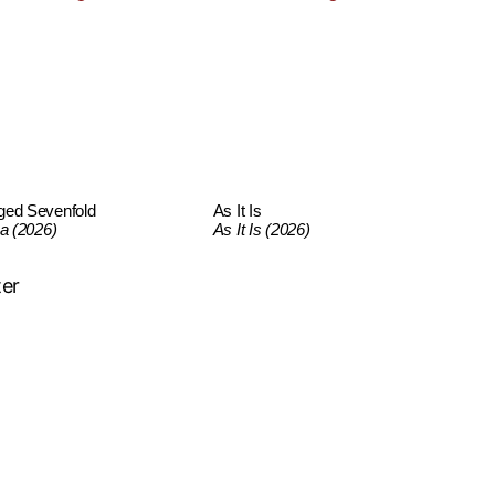
ged Sevenfold
As It Is
ca (2026)
As It Is (2026)