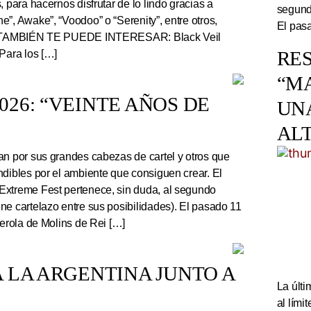
, para hacernos disfrutar de lo lindo gracias a
segundo
”, Awake”, “Voodoo” o “Serenity”, entre otros,
El pasa
r. TAMBIÉN TE PUEDE INTERESAR: Black Veil
RES
Para los […]
“M
26: “VEINTE AÑOS DE
UN
AL
an por sus grandes cabezas de cartel y otros que
ndibles por el ambiente que consiguen crear. El
Extreme Fest pertenece, sin duda, al segundo
ne cartelazo entre sus posibilidades). El pasado 11
serola de Molins de Rei […]
 LA ARGENTINA JUNTO A
La últi
al lím