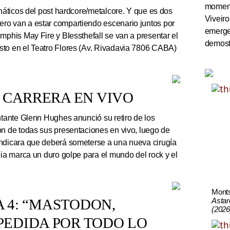
momento
náticos del post hardcore/metalcore. Y que es dos
Viveiro
ro van a estar compartiendo escenario juntos por
emerge
mphis May Fire y Blessthefall se van a presentar el
demostr
sto en el Teatro Flores (Av. Rivadavia 7806 CABA)
 CARRERA EN VIVO
ntante Glenn Hughes anunció su retiro de los
ón de todas sus presentaciones en vivo, luego de
indicara que deberá someterse a una nueva cirugía
cia marca un duro golpe para el mundo del rock y el
Mont
Astar
A 4: “MASTODON,
(2026
EDIDA POR TODO LO