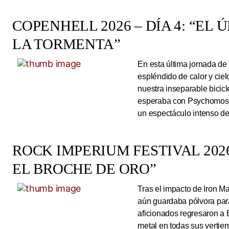
COPENHELL 2026 – DÍA 4: “EL
LA TORMENTA”
En esta última jornada de
espléndido de calor y cie
nuestra inseparable bicicl
esperaba con Psychomoshe
un espectáculo intenso de
ROCK IMPERIUM FESTIVAL 2026
EL BROCHE DE ORO”
Tras el impacto de Iron 
aún guardaba pólvora para 
aficionados regresaron a 
metal en todas sus vertie