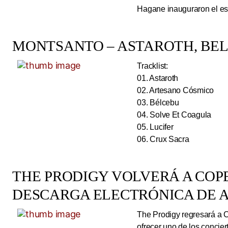
Hagane inauguraron el esc
MONTSANTO – ASTAROTH, BELC
Tracklist:
01. Astaroth
02. Artesano Cósmico
03. Bélcebu
04. Solve Et Coagula
05. Lucifer
06. Crux Sacra
THE PRODIGY VOLVERÁ A CO
DESCARGA ELECTRÓNICA DE A
The Prodigy regresará a 
ofrecer uno de los concie