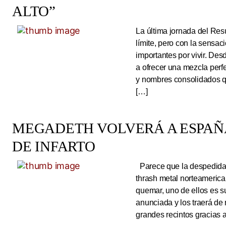
ALTO”
La última jornada del Resu
límite, pero con la sens
importantes por vivir. Des
a ofrecer una mezcla perf
y nombres consolidados q
[…]
MEGADETH VOLVERÁ A ESPAÑA
DE INFARTO
Parece que la despedida d
thrash metal norteameric
quemar, uno de ellos es s
anunciada y los traerá de
grandes recintos gracias 