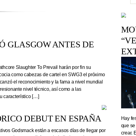
MOV
“VE
TÓ GLASGOW ANTES DE
EX
thcore Slaughter To Prevail harán por fin su
cocia como cabezas de cartel en SWG3 el próximo
canzó el reconocimiento y la fama a nivel mundial
presionante nivel técnico, así como a las
 característico […]
RICO DEBUT EN ESPAÑA
Hay fes
que se
tivos Godsmack están a escasos días de llegar por
crear. 