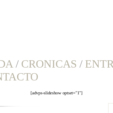
DA
/
CRONICAS
/
ENTR
NTACTO
[advps-slideshow optset="1"]