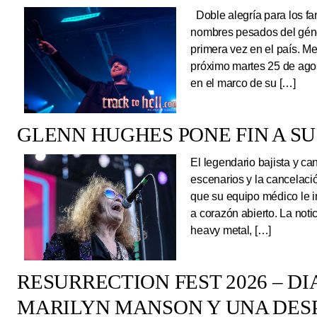
Doble alegría para los fa
nombres pesados del géne
primera vez en el país. Me
próximo martes 25 de ago
en el marco de su […]
GLENN HUGHES PONE FIN A SU
El legendario bajista y ca
escenarios y la cancelaci
que su equipo médico le 
a corazón abierto. La noti
heavy metal, […]
RESURRECTION FEST 2026 – DI
MARILYN MANSON Y UNA DESP