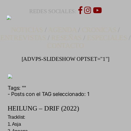
REDES SOCIALES:
NOTICIAS
/
AGENDA
/
CRONICAS
/
ENTREVISTAS
/
RESEÑAS
/
ESPECIALES
/
CONTACTO
[ADVPS-SLIDESHOW OPTSET="1"]
Tags:
""
- Posts con el TAG seleccionado: 1
HEILUNG – DRIF (2022)
Tracklist:
1. Asja