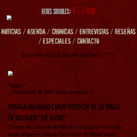
REDES SOCIALES:
NOTICIAS
/
AGENDA
/
CRONICAS
/
ENTREVISTAS
/
RESEÑAS
/
ESPECIALES
/
CONTACTO
[ADVPS-SLIDESHOW OPTSET="1"]
Tags:
""
- Posts con el TAG seleccionado: 1
CRISTIAN MACHADO LANZÓ VIDEOCLIP DE SU SINGLE
EN SOLITARIO “DIE ALONE”
Cristian Machado (ex-Ill Niño) ha lanzado un videoclip
de su single en solitario “Die Alone”. El álbum debut