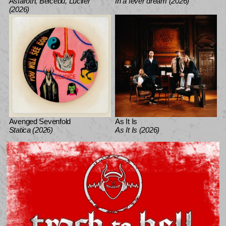
Astaroth, Bélcebu, Lucifer
In a fever dream (2026)
(2026)
Avenged Sevenfold
As It Is
Statica (2026)
As It Is (2026)