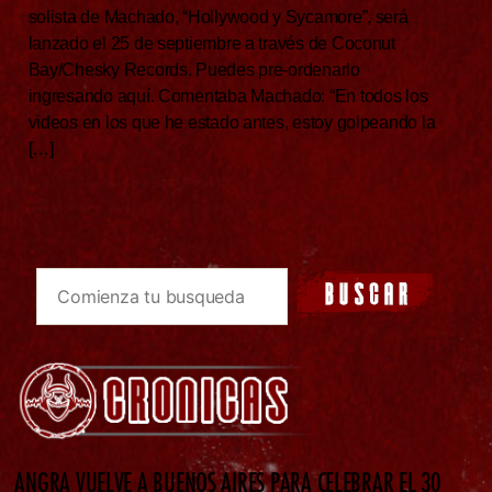
solista de Machado, “Hollywood y Sycamore”, será
lanzado el 25 de septiembre a través de Coconut
Bay/Chesky Records. Puedes pre-ordenarlo
ingresando aquí. Comentaba Machado: “En todos los
videos en los que he estado antes, estoy golpeando la
[…]
ANGRA VUELVE A BUENOS AIRES PARA CELEBRAR EL 30