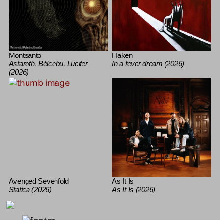
Montsanto
Haken
Astaroth, Bélcebu, Lucifer
In a fever dream (2026)
(2026)
Avenged Sevenfold
As It Is
Statica (2026)
As It Is (2026)