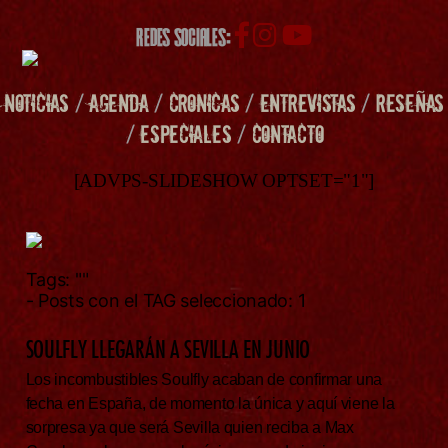
REDES SOCIALES:
NOTICIAS
/
AGENDA
/
CRONICAS
/
ENTREVISTAS
/
RESEÑAS
/
ESPECIALES
/
CONTACTO
[ADVPS-SLIDESHOW OPTSET="1"]
Tags:
""
- Posts con el TAG seleccionado: 1
SOULFLY LLEGARÁN A SEVILLA EN JUNIO
Los incombustibles Soulfly acaban de confirmar una
fecha en España, de momento la única y aquí viene la
sorpresa ya que será Sevilla quien reciba a Max