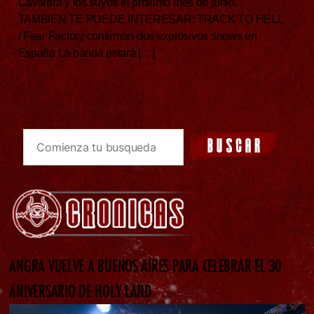
Cavalera y los suyos el próximo mes de junio.
TAMBIÉN TE PUEDE INTERESAR: TRACK TO HELL
/ Fear Factory confirman dos explosivos shows en
España La banda estará […]
ANGRA VUELVE A BUENOS AIRES PARA CELEBRAR EL 30
ANIVERSARIO DE HOLY LAND