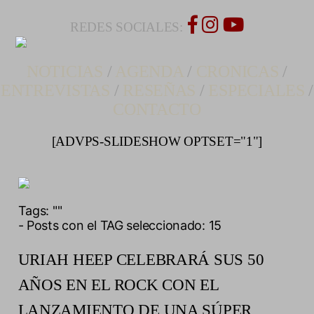
REDES SOCIALES:
NOTICIAS
/
AGENDA
/
CRONICAS
/
ENTREVISTAS
/
RESEÑAS
/
ESPECIALES
/
CONTACTO
[ADVPS-SLIDESHOW OPTSET="1"]
Tags:
""
- Posts con el TAG seleccionado: 15
URIAH HEEP CELEBRARÁ SUS 50
AÑOS EN EL ROCK CON EL
LANZAMIENTO DE UNA SÚPER