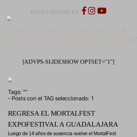
REDES SOCIALES:
NOTICIAS
/
AGENDA
/
CRONICAS
/
ENTREVISTAS
/
RESEÑAS
/
ESPECIALES
/
CONTACTO
[ADVPS-SLIDESHOW OPTSET="1"]
Tags:
""
- Posts con el TAG seleccionado: 1
REGRESA EL MORTALFEST
EXPOFESTIVAL A GUADALAJARA
Luego de 14 años de ausencia vuelve el MortalFest