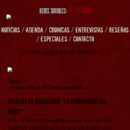
REDES SOCIALES:
NOTICIAS
/
AGENDA
/
CRONICAS
/
ENTREVISTAS
/
RESEÑAS
/
ESPECIALES
/
CONTACTO
[ADVPS-SLIDESHOW OPTSET="1"]
Tags:
""
- Posts con el TAG seleccionado: 1
DESASTER EN BARCELONA: “LA HERMANDAD DEL
ACERO”
Entrar al Joker’s House de Barcelona, en el corazón
áspero de Sant Andreu, es aceptar que durante unas