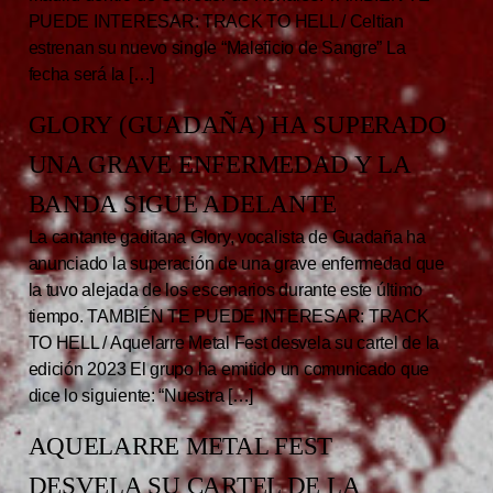
PUEDE INTERESAR: TRACK TO HELL / Celtian
estrenan su nuevo single “Maleficio de Sangre” La
fecha será la […]
GLORY (GUADAÑA) HA SUPERADO
UNA GRAVE ENFERMEDAD Y LA
BANDA SIGUE ADELANTE
La cantante gaditana Glory, vocalista de Guadaña ha
anunciado la superación de una grave enfermedad que
la tuvo alejada de los escenarios durante este último
tiempo. TAMBIÉN TE PUEDE INTERESAR: TRACK
TO HELL / Aquelarre Metal Fest desvela su cartel de la
edición 2023 El grupo ha emitido un comunicado que
dice lo siguiente: “Nuestra […]
AQUELARRE METAL FEST
DESVELA SU CARTEL DE LA