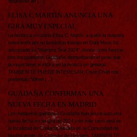
disponible en […]
ELISA C MARTÍN ANUNCIA UNA
GIRA MUY ESPECIAL
La histórica vocalista Elisa C. Martín, a quién la mayoría
conoceréis por su fantástico trabajo en Dark Moor, ha
anunciado su “Warriors Tour 2024”, donde unirá fuerzas
con los gaditanos Guadaña, demostrando el peso que
la mujer tiene el rock y en la música en general.
TAMBIÉN TE PUEDE INTERESAR: Orion Child nos
presentan “When […]
GUADAÑA CONFIRMAN UNA
NUEVA FECHA EN MADRID
Los metaleros gaditanos Guadaña han anunciado una
nueva fecha en su gira de 2024 y en este caso será en
la localidad de Coslada, situada en la Comunidad de
Madrid dentro de Corredor de Henares. TAMBIÉN TE