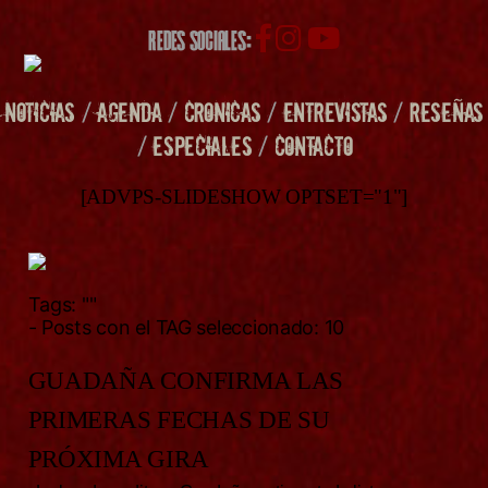
REDES SOCIALES:
NOTICIAS
/
AGENDA
/
CRONICAS
/
ENTREVISTAS
/
RESEÑAS
/
ESPECIALES
/
CONTACTO
[ADVPS-SLIDESHOW OPTSET="1"]
Tags:
""
- Posts con el TAG seleccionado: 10
GUADAÑA CONFIRMA LAS
PRIMERAS FECHAS DE SU
PRÓXIMA GIRA