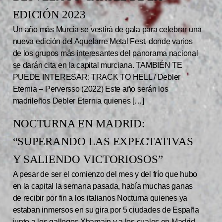
EDICIÓN 2023
Un año más Murcia se vestirá de gala para celebrar una
nueva edición del Aquelarre Metal Fest, donde varios
de los grupos más interesantes del panorama nacional
se darán cita en la capital murciana. TAMBIÉN TE
PUEDE INTERESAR: TRACK TO HELL / Debler
Eternia – Perversso (2022) Este año serán los
madrileños Debler Eternia quienes […]
NOCTURNA EN MADRID:
“SUPERANDO LAS EXPECTATIVAS
Y SALIENDO VICTORIOSOS”
A pesar de ser el comienzo del mes y del frío que hubo
en la capital la semana pasada, había muchas ganas
de recibir por fin a los italianos Nocturna quienes ya
estaban inmersos en su gira por 5 ciudades de España
junto a los gallegos Xhamain y a los cuales en Madrid