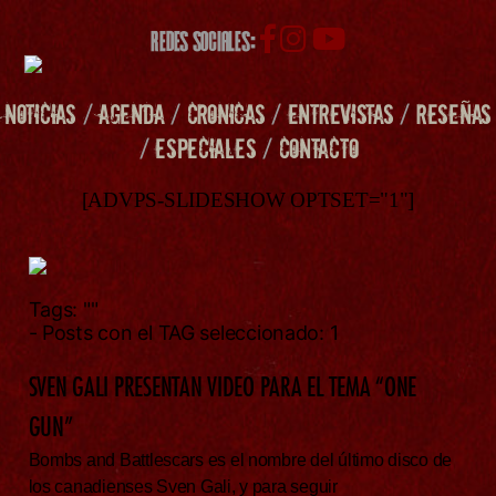
REDES SOCIALES:
NOTICIAS
/
AGENDA
/
CRONICAS
/
ENTREVISTAS
/
RESEÑAS
/
ESPECIALES
/
CONTACTO
[ADVPS-SLIDESHOW OPTSET="1"]
Tags:
""
- Posts con el TAG seleccionado: 1
SVEN GALI PRESENTAN VIDEO PARA EL TEMA “ONE
GUN”
Bombs and Battlescars es el nombre del último disco de
los canadienses Sven Gali, y para seguir