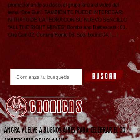
promocionando su disco, el grupo lanza el video del
tema “One Gun”. TAMBIÉN TE PUEDE INTERESAR:
NITRATO DE CÁTEDRA CON SU NUEVO SENCILLO
“ALL THE RIGHT MOVES” Bombs and Battlescars : 01.
One Gun 02. Coming Home 03. Spellbound 04. […]
ANGRA VUELVE A BUENOS AIRES PARA CELEBRAR EL 30