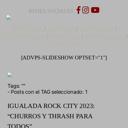
REDES SOCIALES:
NOTICIAS
/
AGENDA
/
CRONICAS
/
ENTREVISTAS
/
RESEÑAS
/
ESPECIALES
/
CONTACTO
[ADVPS-SLIDESHOW OPTSET="1"]
Tags:
""
- Posts con el TAG seleccionado: 1
IGUALADA ROCK CITY 2023:
“CHURROS Y THRASH PARA
TODOS”