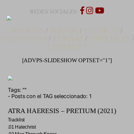
REDES SOCIALES:
NOTICIAS
/
AGENDA
/
CRONICAS
/
ENTREVISTAS
/
RESEÑAS
/
ESPECIALES
/
CONTACTO
[ADVPS-SLIDESHOW OPTSET="1"]
Tags:
""
- Posts con el TAG seleccionado: 1
ATRA HAERESIS – PRETIUM (2021)
Tracklist
.01 Hatechrist