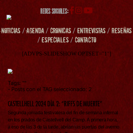
REDES SOCIALES:
NOTICIAS
/
AGENDA
/
CRONICAS
/
ENTREVISTAS
/
RESEÑAS
/
ESPECIALES
/
CONTACTO
[ADVPS-SLIDESHOW OPTSET="1"]
Tags:
""
- Posts con el TAG seleccionado: 2
CASTELLHELL 2024 DÍA 2: “RIFFS DE MUERTE”
Segunda jornada festivalera del fin de semana infernal
en los prados de Castellvell del Camp. A primera hora,
a eso de las 3 de la tarde, abrían las puertas del averno