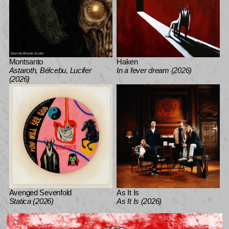
Montsanto
Haken
Astaroth, Bélcebu, Lucifer
In a fever dream (2026)
(2026)
Avenged Sevenfold
As It Is
Statica (2026)
As It Is (2026)