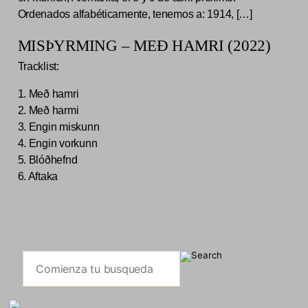
Ordenados alfabéticamente, tenemos a: 1914, […]
MISÞYRMING – MEÐ HAMRI (2022)
Tracklist:
1. Með hamri
2. Með harmi
3. Engin miskunn
4. Engin vorkunn
5. Blóðhefnd
6. Aftaka