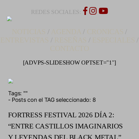
REDES SOCIALES:
NOTICIAS
/
AGENDA
/
CRONICAS
/
ENTREVISTAS
/
RESEÑAS
/
ESPECIALES
/
CONTACTO
[ADVPS-SLIDESHOW OPTSET="1"]
Tags:
""
- Posts con el TAG seleccionado: 8
FORTRESS FESTIVAL 2026 DÍA 2:
“ENTRE CASTILLOS IMAGINARIOS
Y LEYENDAS DEL BLACK METAL”