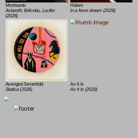
Montsanto
Haken
Astaroth, Bélcebu, Lucifer
In a fever dream (2026)
(2026)
Avenged Sevenfold
As It Is
Statica (2026)
As It Is (2026)