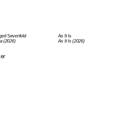
ged Sevenfold
As It Is
ca (2026)
As It Is (2026)