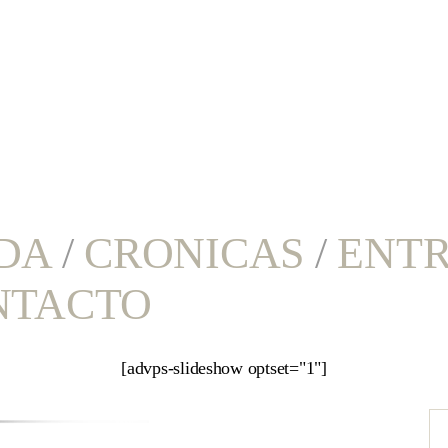
DA
/
CRONICAS
/
ENTR
NTACTO
[advps-slideshow optset="1"]