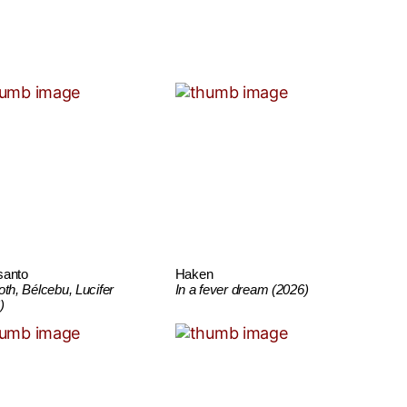
santo
Haken
oth, Bélcebu, Lucifer
In a fever dream (2026)
)