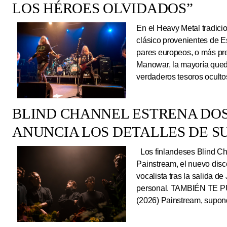
LOS HÉROES OLVIDADOS”
En el Heavy Metal tradici
clásico provenientes de E
pares europeos, o más pre
Manowar, la mayoría queda
verdaderos tesoros ocultos
BLIND CHANNEL ESTRENA DO
ANUNCIA LOS DETALLES DE S
Los finlandeses Blind Cha
Painstream, el nuevo dis
vocalista tras la salida d
personal. TAMBIÉN TE P
(2026) Painstream, supond