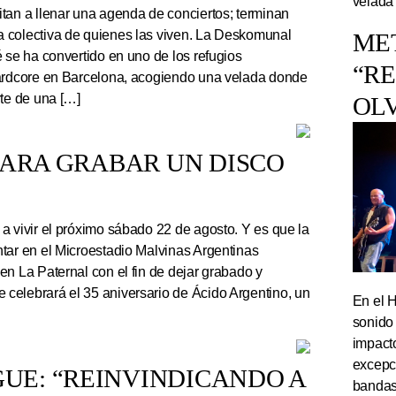
velada
tan a llenar una agenda de conciertos; terminan
 colectiva de quienes las viven. La Deskomunal
ME
 se ha convertido en uno de los refugios
“R
hardcore en Barcelona, acogiendo una velada donde
rte de una […]
OL
PARA GRABAR UN DISCO
a vivir el próximo sábado 22 de agosto. Y es que la
tar en el Microestadio Malvinas Argentinas
en La Paternal con el fin de dejar grabado y
celebrará el 35 aniversario de Ácido Argentino, un
En el 
sonido
impact
excepc
UE: “REINVINDICANDO A
bandas 