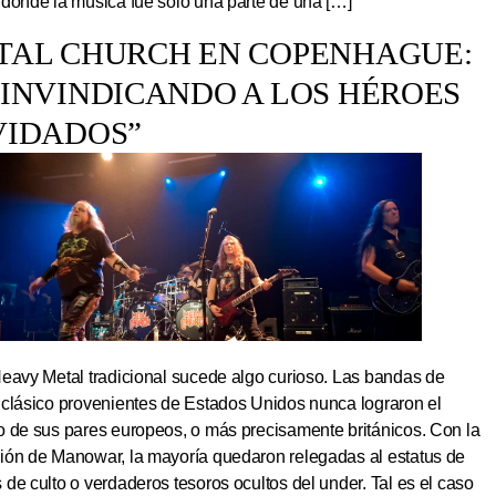
 donde la música fue solo una parte de una […]
TAL CHURCH EN COPENHAGUE:
EINVINDICANDO A LOS HÉROES
VIDADOS”
Heavy Metal tradicional sucede algo curioso. Las bandas de
 clásico provenientes de Estados Unidos nunca lograron el
o de sus pares europeos, o más precisamente británicos. Con la
ión de Manowar, la mayoría quedaron relegadas al estatus de
de culto o verdaderos tesoros ocultos del under. Tal es el caso