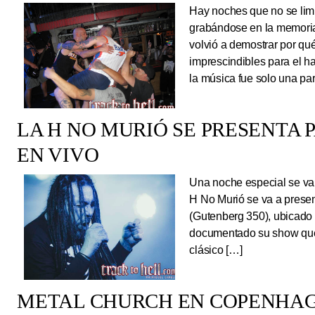
Hay noches que no se limi
grabándose en la memoria
volvió a demostrar por qué
imprescindibles para el 
la música fue solo una pa
LA H NO MURIÓ SE PRESENTA 
EN VIVO
Una noche especial se va 
H No Murió se va a presen
(Gutenberg 350), ubicado 
documentado su show que 
clásico […]
METAL CHURCH EN COPENHAG