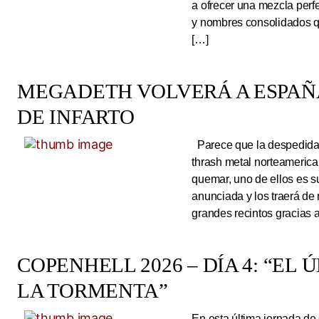
a ofrecer una mezcla perf
y nombres consolidados q
[…]
MEGADETH VOLVERÁ A ESPAÑA
DE INFARTO
Parece que la despedida d
thrash metal norteameric
quemar, uno de ellos es s
anunciada y los traerá de
grandes recintos gracias 
COPENHELL 2026 – DÍA 4: “EL
LA TORMENTA”
En esta última jornada de