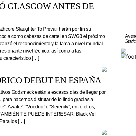
TÓ GLASGOW ANTES DE
thcore Slaughter To Prevail harán por fin su
Aven
cocia como cabezas de cartel en SWG3 el próximo
Stati
canzó el reconocimiento y la fama a nivel mundial
presionante nivel técnico, así como a las
 característico […]
RICO DEBUT EN ESPAÑA
tivos Godsmack están a escasos días de llegar por
, para hacernos disfrutar de lo lindo gracias a
”, Awake”, “Voodoo” o “Serenity”, entre otros,
r. TAMBIÉN TE PUEDE INTERESAR: Black Veil
Para los […]