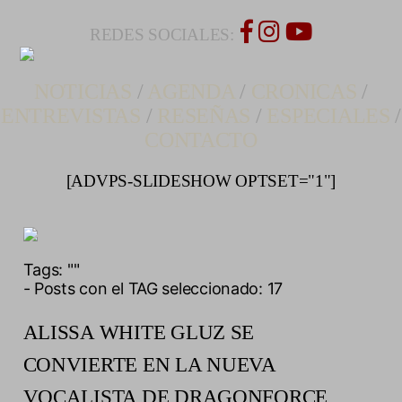
REDES SOCIALES:
NOTICIAS
/
AGENDA
/
CRONICAS
/
ENTREVISTAS
/
RESEÑAS
/
ESPECIALES
/
CONTACTO
[ADVPS-SLIDESHOW OPTSET="1"]
Tags:
""
- Posts con el TAG seleccionado: 17
ALISSA WHITE GLUZ SE
CONVIERTE EN LA NUEVA
VOCALISTA DE DRAGONFORCE