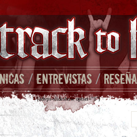
NICAS
/
ENTREVISTAS
/
RESEÑA
[advps-slideshow optset="1"]