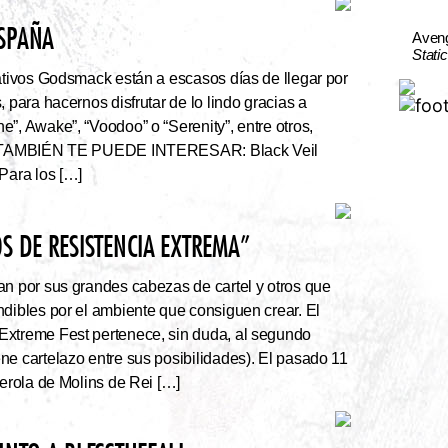
ESPAÑA
Aven
Stati
tivos Godsmack están a escasos días de llegar por
, para hacernos disfrutar de lo lindo gracias a
”, Awake”, “Voodoo” o “Serenity”, entre otros,
r. TAMBIÉN TE PUEDE INTERESAR: Black Veil
Para los […]
S DE RESISTENCIA EXTREMA”
an por sus grandes cabezas de cartel y otros que
ndibles por el ambiente que consiguen crear. El
Extreme Fest pertenece, sin duda, al segundo
ne cartelazo entre sus posibilidades). El pasado 11
serola de Molins de Rei […]