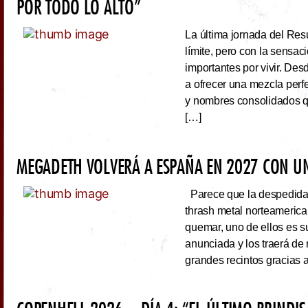
POR TODO LO ALTO”
La última jornada del Resu
límite, pero con la sens
importantes por vivir. Des
a ofrecer una mezcla perf
y nombres consolidados q
[…]
MEGADETH VOLVERÁ A ESPAÑA EN 2027 CON UN
Parece que la despedida d
thrash metal norteameric
quemar, uno de ellos es s
anunciada y los traerá de
grandes recintos gracias 