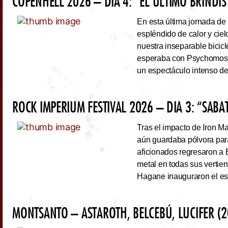
COPENHELL 2026 – DÍA 4: “EL ÚLTIMO BRINDIS
En esta última jornada de
espléndido de calor y cie
nuestra inseparable bicicl
esperaba con Psychomoshe
un espectáculo intenso de
ROCK IMPERIUM FESTIVAL 2026 – DIA 3: “SAB
Tras el impacto de Iron 
aún guardaba pólvora para 
aficionados regresaron a 
metal en todas sus vertie
Hagane inauguraron el esc
MONTSANTO – ASTAROTH, BELCEBÚ, LUCIFER (2