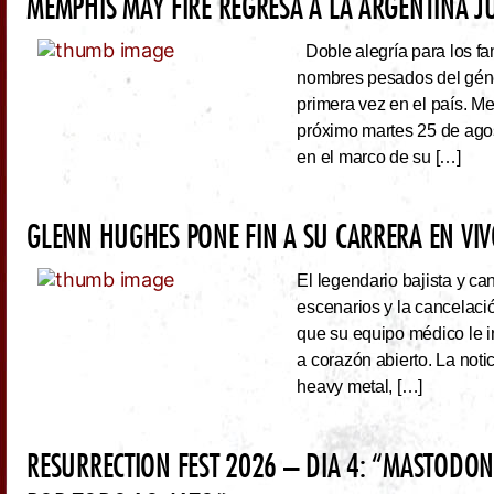
MEMPHIS MAY FIRE REGRESA A LA ARGENTINA J
Doble alegría para los fa
nombres pesados del géne
primera vez en el país. Me
próximo martes 25 de ago
en el marco de su […]
GLENN HUGHES PONE FIN A SU CARRERA EN VI
El legendario bajista y ca
escenarios y la cancelaci
que su equipo médico le 
a corazón abierto. La noti
heavy metal, […]
RESURRECTION FEST 2026 – DIA 4: “MASTODO