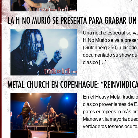
LA H NO MURIÓ SE PRESENTA PARA GRABAR UN 
Una noche especial se va 
H No Murió se va a presen
(Gutenberg 350), ubicado 
documentado su show que 
clásico […]
METAL CHURCH EN COPENHAGUE: “REINVINDIC
En el Heavy Metal tradici
clásico provenientes de E
pares europeos, o más pre
Manowar, la mayoría queda
verdaderos tesoros ocultos