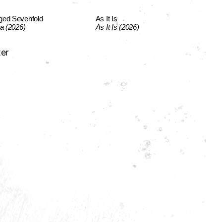
ged Sevenfold
As It Is
ca (2026)
As It Is (2026)