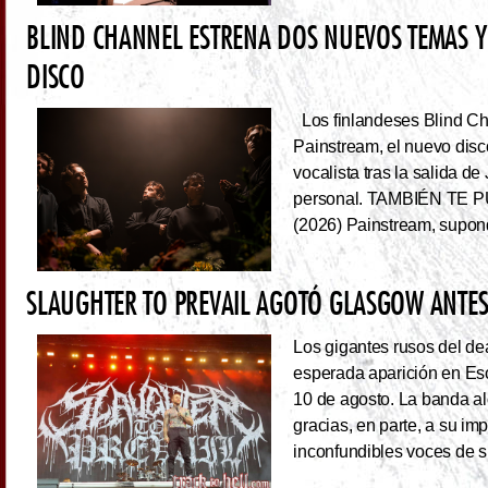
BLIND CHANNEL ESTRENA DOS NUEVOS TEMAS Y
DISCO
Los finlandeses Blind Cha
Painstream, el nuevo dis
vocalista tras la salida d
personal. TAMBIÉN TE P
(2026) Painstream, supond
SLAUGHTER TO PREVAIL AGOTÓ GLASGOW ANTES 
Los gigantes rusos del dea
esperada aparición en Es
10 de agosto. La banda al
gracias, en parte, a su im
inconfundibles voces de su