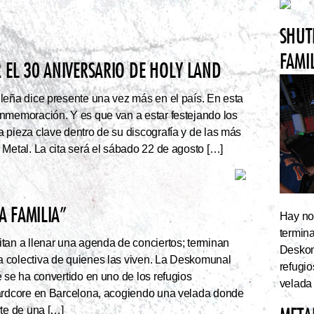
SHUT
FAMI
 EL 30 ANIVERSARIO DE HOLY LAND
leña dice presente una vez más en el país. En esta
nmemoración. Y es que van a estar festejando los
 pieza clave dentro de su discografía y de las más
 Metal. La cita será el sábado 22 de agosto […]
 FAMILIA”
Hay noc
termin
tan a llenar una agenda de conciertos; terminan
Deskom
 colectiva de quienes las viven. La Deskomunal
refugi
 se ha convertido en uno de los refugios
velada
hardcore en Barcelona, acogiendo una velada donde
rte de una […]