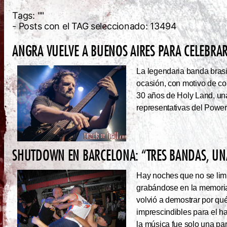
Tags:
""
- Posts con el TAG seleccionado: 13494
ANGRA VUELVE A BUENOS AIRES PARA CELEBRAR
La legendaria banda brasi
ocasión, con motivo de co
30 años de Holy Land, una
representativas del Power
SHUTDOWN EN BARCELONA: “TRES BANDAS, UNA
Hay noches que no se limi
grabándose en la memoria
volvió a demostrar por qué
imprescindibles para el 
la música fue solo una pa