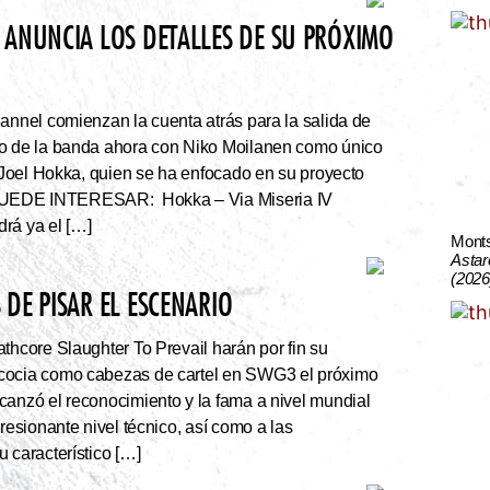
 ANUNCIA LOS DETALLES DE SU PRÓXIMO
nnel comienzan la cuenta atrás para la salida de
co de la banda ahora con Niko Moilanen como único
e Joel Hokka, quien se ha enfocado en su proyecto
UEDE INTERESAR: Hokka – Via Miseria IV
rá ya el […]
Mont
Astar
(2026
DE PISAR EL ESCENARIO
thcore Slaughter To Prevail harán por fin su
cocia como cabezas de cartel en SWG3 el próximo
canzó el reconocimiento y la fama a nivel mundial
presionante nivel técnico, así como a las
 característico […]