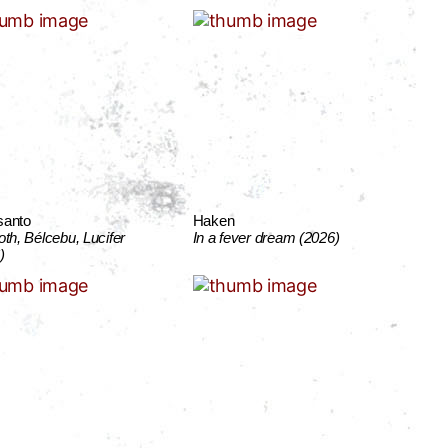
santo
Haken
oth, Bélcebu, Lucifer
In a fever dream (2026)
)