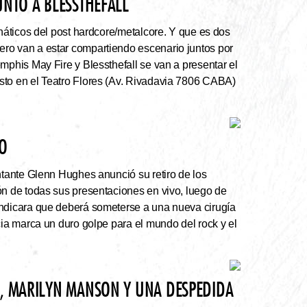
UNTO A BLESSTHEFALL
náticos del post hardcore/metalcore. Y que es dos
ro van a estar compartiendo escenario juntos por
mphis May Fire y Blessthefall se van a presentar el
sto en el Teatro Flores (Av. Rivadavia 7806 CABA)
VO
ntante Glenn Hughes anunció su retiro de los
ón de todas sus presentaciones en vivo, luego de
indicara que deberá someterse a una nueva cirugía
cia marca un duro golpe para el mundo del rock y el
N, MARILYN MANSON Y UNA DESPEDIDA