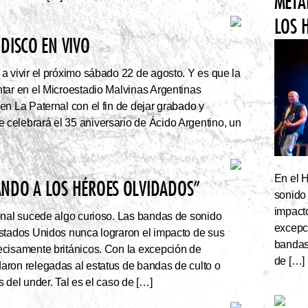
META
LOS 
DISCO EN VIVO
a vivir el próximo sábado 22 de agosto. Y es que la
tar en el Microestadio Malvinas Argentinas
en La Paternal con el fin de dejar grabado y
celebrará el 35 aniversario de Ácido Argentino, un
En el 
ANDO A LOS HÉROES OLVIDADOS”
sonido
impact
onal sucede algo curioso. Las bandas de sonido
excepc
stados Unidos nunca lograron el impacto de sus
bandas 
cisamente británicos. Con la excepción de
de […]
ron relegadas al estatus de bandas de culto o
 del under. Tal es el caso de […]