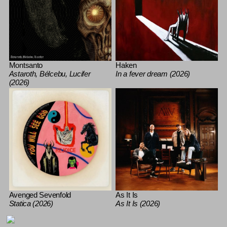
Montsanto
Haken
Astaroth, Bélcebu, Lucifer
In a fever dream (2026)
(2026)
Avenged Sevenfold
As It Is
Statica (2026)
As It Is (2026)