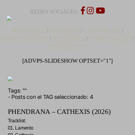
REDES SOCIALES:
NOTICIAS
/
AGENDA
/
CRONICAS
/
ENTREVISTAS
/
RESEÑAS
/
ESPECIALES
/
CONTACTO
[ADVPS-SLIDESHOW OPTSET="1"]
Tags:
""
- Posts con el TAG seleccionado: 4
PHENDRANA – CATHEXIS (2026)
Tracklist:
01. Lamento