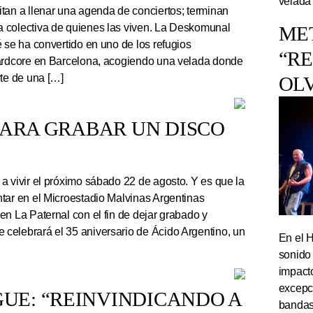
velada
tan a llenar una agenda de conciertos; terminan
 colectiva de quienes las viven. La Deskomunal
ME
 se ha convertido en uno de los refugios
“R
hardcore en Barcelona, acogiendo una velada donde
rte de una […]
OL
PARA GRABAR UN DISCO
a vivir el próximo sábado 22 de agosto. Y es que la
tar en el Microestadio Malvinas Argentinas
en La Paternal con el fin de dejar grabado y
celebrará el 35 aniversario de Ácido Argentino, un
En el 
sonido
impact
excepc
UE: “REINVINDICANDO A
bandas 