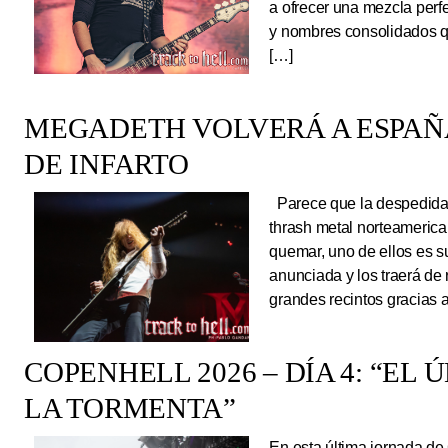
a ofrecer una mezcla perf
y nombres consolidados q
[…]
MEGADETH VOLVERÁ A ESPAÑA
DE INFARTO
Parece que la despedida d
thrash metal norteameric
quemar, uno de ellos es s
anunciada y los traerá de
grandes recintos gracias 
COPENHELL 2026 – DÍA 4: “EL
LA TORMENTA”
En esta última jornada de