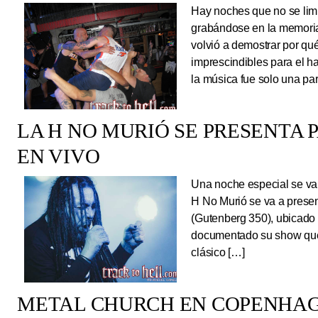
Hay noches que no se limi
grabándose en la memoria
volvió a demostrar por qué
imprescindibles para el 
la música fue solo una pa
LA H NO MURIÓ SE PRESENTA 
EN VIVO
Una noche especial se va 
H No Murió se va a presen
(Gutenberg 350), ubicado 
documentado su show que 
clásico […]
METAL CHURCH EN COPENHAG