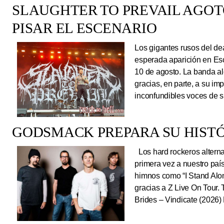
SLAUGHTER TO PREVAIL AGO
PISAR EL ESCENARIO
Los gigantes rusos del dea
esperada aparición en Es
10 de agosto. La banda al
gracias, en parte, a su im
inconfundibles voces de su
GODSMACK PREPARA SU HISTÓ
Los hard rockeros alterna
primera vez a nuestro país
himnos como “I Stand Alone
gracias a Z Live On Tou
Brides – Vindicate (2026) 