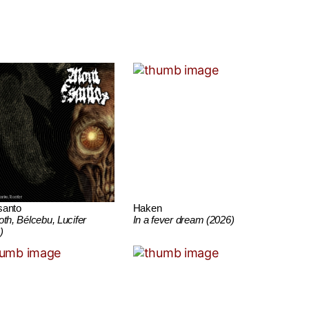
santo
Haken
oth, Bélcebu, Lucifer
In a fever dream (2026)
)