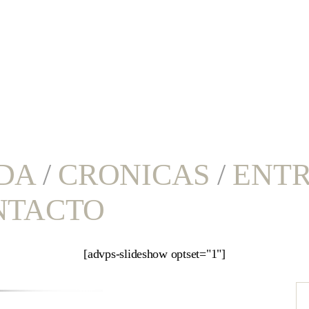
DA
/
CRONICAS
/
ENTR
NTACTO
[advps-slideshow optset="1"]