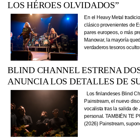
LOS HÉROES OLVIDADOS”
En el Heavy Metal tradici
clásico provenientes de E
pares europeos, o más pre
Manowar, la mayoría queda
verdaderos tesoros ocultos
BLIND CHANNEL ESTRENA DO
ANUNCIA LOS DETALLES DE S
Los finlandeses Blind Cha
Painstream, el nuevo dis
vocalista tras la salida d
personal. TAMBIÉN TE P
(2026) Painstream, supond