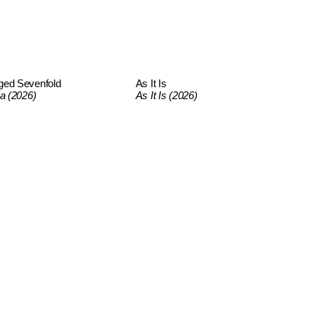
ged Sevenfold
As It Is
ca (2026)
As It Is (2026)