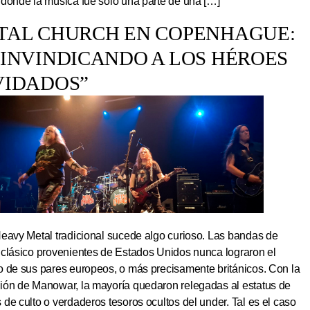
 donde la música fue solo una parte de una […]
TAL CHURCH EN COPENHAGUE:
EINVINDICANDO A LOS HÉROES
VIDADOS”
Heavy Metal tradicional sucede algo curioso. Las bandas de
 clásico provenientes de Estados Unidos nunca lograron el
o de sus pares europeos, o más precisamente británicos. Con la
ión de Manowar, la mayoría quedaron relegadas al estatus de
de culto o verdaderos tesoros ocultos del under. Tal es el caso