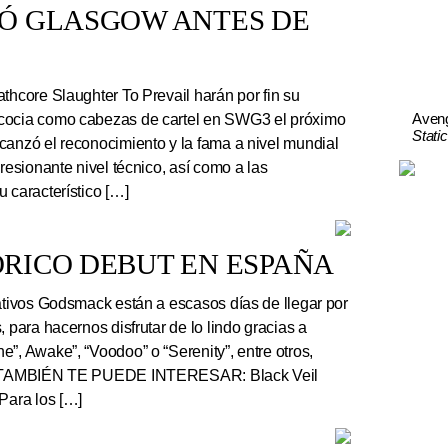
TÓ GLASGOW ANTES DE
thcore Slaughter To Prevail harán por fin su
Aven
cocia como cabezas de cartel en SWG3 el próximo
Stati
canzó el reconocimiento y la fama a nivel mundial
presionante nivel técnico, así como a las
 característico […]
RICO DEBUT EN ESPAÑA
tivos Godsmack están a escasos días de llegar por
, para hacernos disfrutar de lo lindo gracias a
”, Awake”, “Voodoo” o “Serenity”, entre otros,
r. TAMBIÉN TE PUEDE INTERESAR: Black Veil
Para los […]