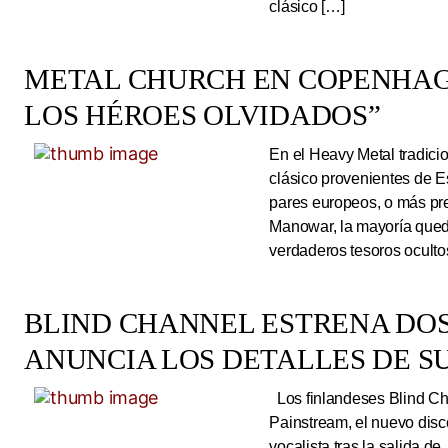
clásico […]
METAL CHURCH EN COPENHAG
LOS HÉROES OLVIDADOS”
En el Heavy Metal tradici
clásico provenientes de E
pares europeos, o más pre
Manowar, la mayoría queda
verdaderos tesoros ocultos
BLIND CHANNEL ESTRENA DO
ANUNCIA LOS DETALLES DE S
Los finlandeses Blind Cha
Painstream, el nuevo dis
vocalista tras la salida d