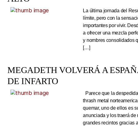
La última jornada del Resu
límite, pero con la sens
importantes por vivir. Des
a ofrecer una mezcla perf
y nombres consolidados q
[…]
MEGADETH VOLVERÁ A ESPAÑA
DE INFARTO
Parece que la despedida d
thrash metal norteameric
quemar, uno de ellos es s
anunciada y los traerá de
grandes recintos gracias 