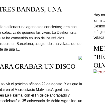
TRES BANDAS, UNA
Hay noc
termin
Deskom
tan a llenar una agenda de conciertos; terminan
refugi
 colectiva de quienes las viven. La Deskomunal
velada
 se ha convertido en uno de los refugios
hardcore en Barcelona, acogiendo una velada donde
ME
rte de una […]
“R
OL
PARA GRABAR UN DISCO
a vivir el próximo sábado 22 de agosto. Y es que la
tar en el Microestadio Malvinas Argentinas
en La Paternal con el fin de dejar grabado y
celebrará el 35 aniversario de Ácido Argentino, un