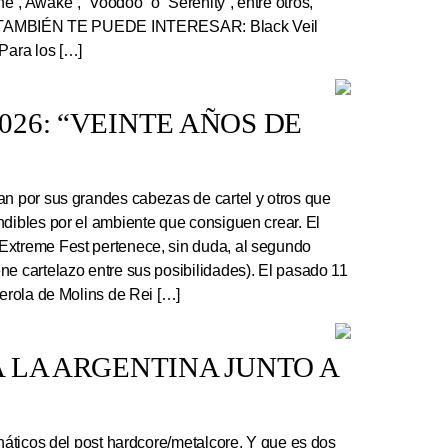
”, Awake”, “Voodoo” o “Serenity”, entre otros,
r. TAMBIÉN TE PUEDE INTERESAR: Black Veil
Para los […]
26: “VEINTE AÑOS DE
an por sus grandes cabezas de cartel y otros que
ndibles por el ambiente que consiguen crear. El
Extreme Fest pertenece, sin duda, al segundo
ne cartelazo entre sus posibilidades). El pasado 11
serola de Molins de Rei […]
 LA ARGENTINA JUNTO A
náticos del post hardcore/metalcore. Y que es dos