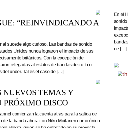
En el 
UE: “REINVINDICANDO A
sonido
impact
excepc
bandas 
onal sucede algo curioso. Las bandas de sonido
de […]
stados Unidos nunca lograron el impacto de sus
cisamente británicos. Con la excepción de
ron relegadas al estatus de bandas de culto o
 del under. Tal es el caso de […]
S NUEVOS TEMAS Y
U PRÓXIMO DISCO
nnel comienzan la cuenta atrás para la salida de
co de la banda ahora con Niko Moilanen como único
e Joel Hokka, quien se ha enfocado en su proyecto