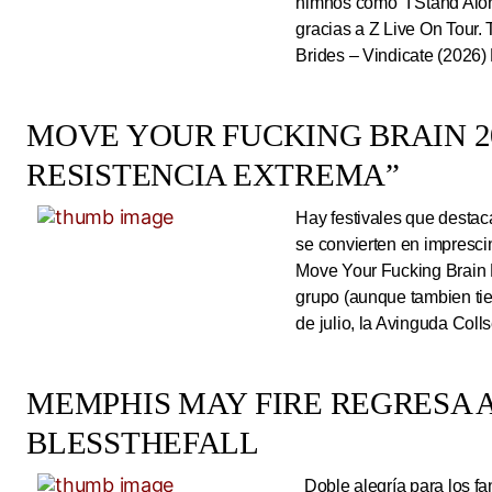
himnos como “I Stand Alone
gracias a Z Live On Tou
Brides – Vindicate (2026) 
MOVE YOUR FUCKING BRAIN 20
RESISTENCIA EXTREMA”
Hay festivales que destac
se convierten en impresci
Move Your Fucking Brain 
grupo (aunque tambien tie
de julio, la Avinguda Coll
MEMPHIS MAY FIRE REGRESA A
BLESSTHEFALL
Doble alegría para los fa