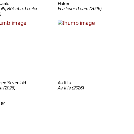
santo
Haken
oth, Bélcebu, Lucifer
In a fever dream (2026)
)
ged Sevenfold
As It Is
ca (2026)
As It Is (2026)