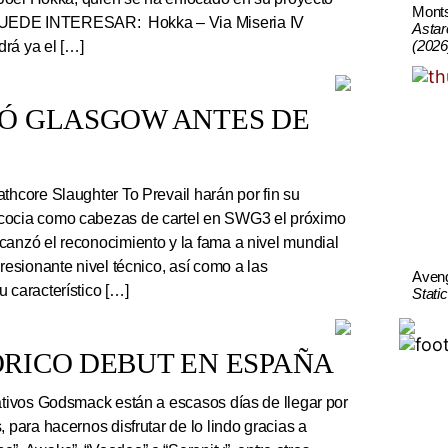
Mont
UEDE INTERESAR: Hokka – Via Miseria IV
Astar
(2026
rá ya el […]
TÓ GLASGOW ANTES DE
thcore Slaughter To Prevail harán por fin su
cocia como cabezas de cartel en SWG3 el próximo
canzó el reconocimiento y la fama a nivel mundial
presionante nivel técnico, así como a las
Aven
 característico […]
Stati
RICO DEBUT EN ESPAÑA
tivos Godsmack están a escasos días de llegar por
, para hacernos disfrutar de lo lindo gracias a