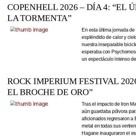
COPENHELL 2026 – DÍA 4: “EL
LA TORMENTA”
En esta última jornada de
espléndido de calor y cie
nuestra inseparable bicicl
esperaba con Psychomoshe
un espectáculo intenso de
ROCK IMPERIUM FESTIVAL 2026
EL BROCHE DE ORO”
Tras el impacto de Iron 
aún guardaba pólvora para 
aficionados regresaron a 
metal en todas sus vertie
Hagane inauguraron el esc